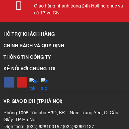
Giao hàng nhanh trong 24h Hotline phục vụ
cả T7 và CN
HỖ TRỢ KHÁCH HÀNG
CHÍNH SÁCH VÀ QUY ĐỊNH
THÔNG TIN CÔNG TY
KẾ NỐI VỚI CHÚNG TÔI
VP. GIAO DỊCH (TP.HÀ NỘI)
Phòng 1005 Tòa nhà B3D, KĐT Nam Trung Yên, Q. Cầu
Giấy. TP Hà Nội
Điện thoại: (024) 62810015 / (024)62691127