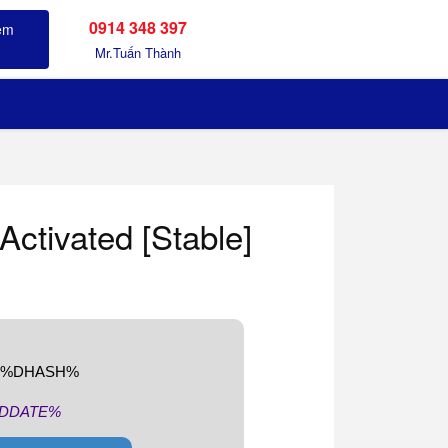
0914 348 397
Sản phẩm đã xem
Mr.Tuấn Thành
Activated [Stable]
%DHASH%
DDATE%