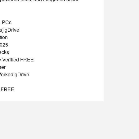
en PCs
s] gDrive
tion
2025
ecks
e Verified FREE
ser
Worked gDrive
25 FREE