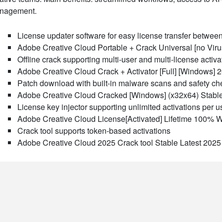
nagement.
License updater software for easy license transfer betwe
Adobe Creative Cloud Portable + Crack Universal [no Viru
Offline crack supporting multi-user and multi-license activa
Adobe Creative Cloud Crack + Activator [Full] [Windows] 
Patch download with built-in malware scans and safety ch
Adobe Creative Cloud Cracked [Windows] (x32x64) Stabl
License key injector supporting unlimited activations per u
Adobe Creative Cloud License[Activated] Lifetime 100% 
Crack tool supports token-based activations
Adobe Creative Cloud 2025 Crack tool Stable Latest 20