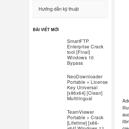
Hướng dẫn kỹ thuật
BÀI VIẾT MỚI
SmartFTP
Enterprise Crack
tool [Final]
Windows 10
Bypass
NeoDownloader
Portable + License
Key Universal
[x86x64] [Clean]
Multilingual
Ado
Ill
TeamViewer
aud
Portable + Crack
lib
[Lifetime] [x86-
x64] Windows 11
cre