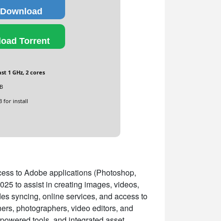
 Download
oad Torrent
st 1 GHz, 2 cores
GB
 for install
ccess to Adobe applications (Photoshop,
2025 to assist in creating images, videos,
ides syncing, online services, and access to
ners, photographers, video editors, and
-powered tools, and integrated asset