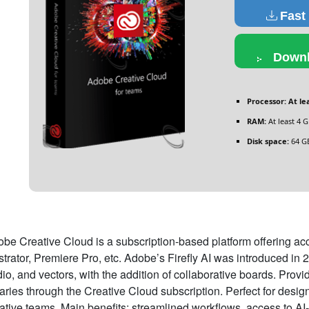
Fast
Downl
Processor:
At lea
RAM:
At least 4 
Disk space:
64 GB
be Creative Cloud is a subscription-based platform offering a
ustrator, Premiere Pro, etc. Adobe’s Firefly AI was introduced in 
io, and vectors, with the addition of collaborative boards. Prov
raries through the Creative Cloud subscription. Perfect for desig
ative teams. Main benefits: streamlined workflows, access to AI