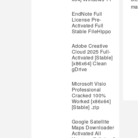
ma
EndNote Full
License Pre-
Activated Full
Stable FileHippo
Adobe Creative
Cloud 2025 Full-
Activated [Stable]
[x86x64] Clean
gDrive
Microsoft Visio
Professional
Cracked 100%
Worked [x86x64]
[Stable] .zip
Google Satellite
Maps Downloader
Activated All