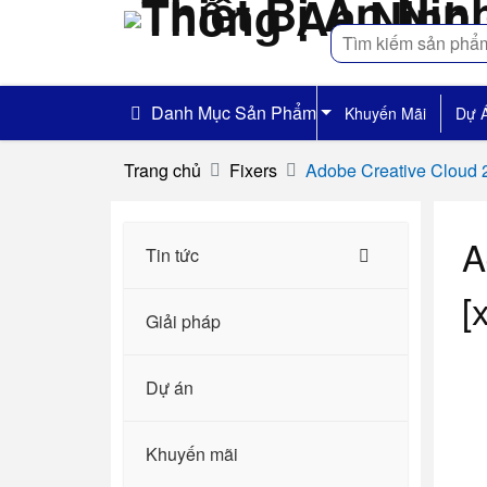
Tìm
kiếm
Danh Mục Sản Phẩm
Khuyến Mãi
Dự 
Trang chủ
Fixers
Adobe Creative Cloud 2
A
Tin tức
[
Giải pháp
Dự án
Khuyến mãi