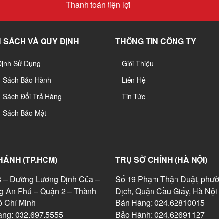
Thanh toán tiện lợi
 SÁCH VÀ QUY ĐỊNH
THÔNG TIN CÔNG TY
Định Sử Dụng
Giới Thiệu
h Sách Bảo Hành
Liên Hệ
 Sách Đổi Trả Hàng
Tin Tức
h Sách Bảo Mật
HÁNH (TP.HCM)
TRỤ SỞ CHÍNH (HÀ NỘI)
 – Đường Lương Định Của –
Số 19 Phạm Thận Duật, phườ
g An Phú – Quận 2 – Thành
Dịch, Quận Cầu Giấy, Hà Nội
 Chí Minh
Bán Hàng: 024.62810015
ng: 032.697.5555
Bảo Hành: 024.62691127