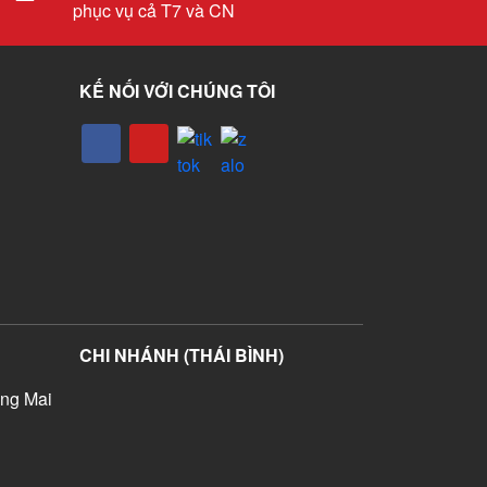
phục vụ cả T7 và CN
KẾ NỐI VỚI CHÚNG TÔI
CHI NHÁNH (THÁI BÌNH)
ng Mai