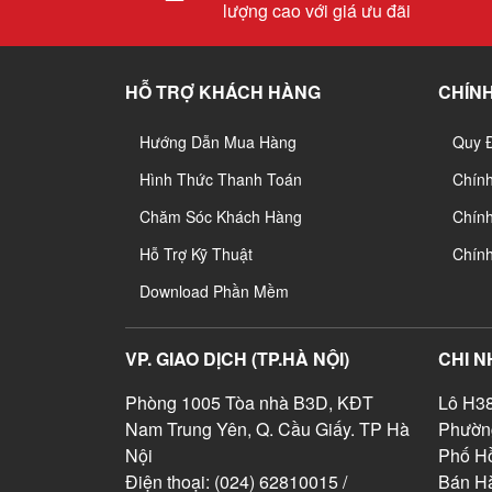
lượng cao với giá ưu đãi
HỖ TRỢ KHÁCH HÀNG
CHÍNH
Hướng Dẫn Mua Hàng
Quy 
Hình Thức Thanh Toán
Chín
Chăm Sóc Khách Hàng
Chính
Hỗ Trợ Kỹ Thuật
Chín
Download Phần Mềm
VP. GIAO DỊCH (TP.HÀ NỘI)
CHI N
Phòng 1005 Tòa nhà B3D, KĐT
Lô H38
Nam Trung Yên, Q. Cầu Giấy. TP Hà
Phườn
Nội
Phố Hồ
Điện thoại: (024) 62810015 /
Bán Hà