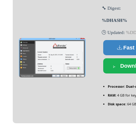
🔧 Digest:
%DHASH%
🕒 Updated:
%DD
Fast
Downl
Processor:
Dual-c
RAM:
4 GB for ke
Disk space:
64 GB