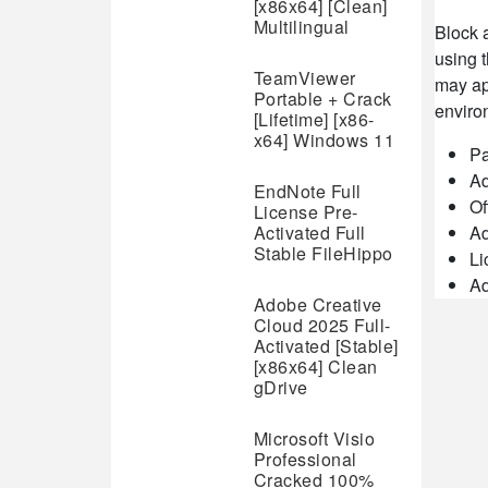
[x86x64] [Clean]
Multilingual
Block 
using t
TeamViewer
may ap
Portable + Crack
enviro
[Lifetime] [x86-
x64] Windows 11
Pa
Ad
EndNote Full
Of
License Pre-
Activated Full
Ad
Stable FileHippo
Li
Ad
Adobe Creative
Cloud 2025 Full-
Activated [Stable]
[x86x64] Clean
gDrive
Microsoft Visio
Professional
Cracked 100%