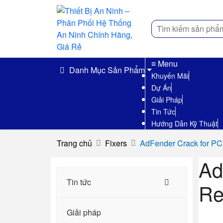
Tìm
kiếm
≡ Menu
Danh Mục Sản Phẩm
Khuyến Mãi
Dự Án
Giải Pháp
Tin Tức
Hướng Dẫn Kỹ Thuật
Trang chủ
Fixers
AdFender Crack for PC
Ad
Tin tức
Re
Giải pháp