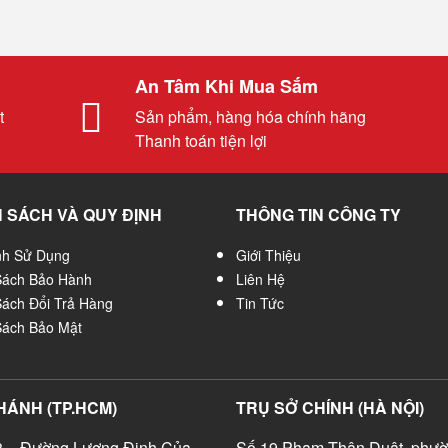
An Tâm Khi Mua Sắm
t
Sản phẩm, hàng hóa chính hãng
Thanh toán tiện lợi
 SÁCH VÀ QUY ĐỊNH
THÔNG TIN CÔNG TY
nh Sử Dụng
Giới Thiệu
Sách Bảo Hành
Liên Hệ
Sách Đổi Trả Hàng
Tin Tức
Sách Bảo Mật
HÁNH (TP.HCM)
TRỤ SỞ CHÍNH (HÀ NỘI)
 – Đường Lương Định Của –
Số 19 Phạm Thận Duật, phườ