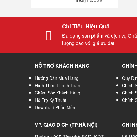
Chi Tiêu Hiệu Quả
Đa dạng sản phẩm và dịch vụ Chấ
lượng cao với giá ưu đãi
HỖ TRỢ KHÁCH HÀNG
CHÍNH
Hướng Dẫn Mua Hàng
Quy Đị
Hình Thức Thanh Toán
Chính 
Chăm Sóc Khách Hàng
Chính 
Hỗ Trợ Kỹ Thuật
Chính 
Download Phần Mềm
VP. GIAO DỊCH (TP.HÀ NỘI)
CHI N
Phòng 1005 Tòa nhà B3D, KĐT
Lô H38