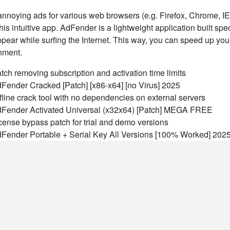
annoying ads for various web browsers (e.g. Firefox, Chrome, I
his intuitive app. AdFender is a lightweight application built spe
pear while surfing the Internet. This way, you can speed up you
nment.
tch removing subscription and activation time limits
Fender Cracked [Patch] [x86-x64] [no Virus] 2025
fline crack tool with no dependencies on external servers
Fender Activated Universal (x32x64) [Patch] MEGA FREE
cense bypass patch for trial and demo versions
Fender Portable + Serial Key All Versions [100% Worked] 20