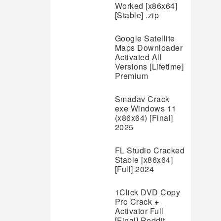
Worked [x86x64]
[Stable] .zip
Google Satellite
Maps Downloader
Activated All
Versions [Lifetime]
Premium
Smadav Crack
exe Windows 11
(x86x64) [Final]
2025
FL Studio Cracked
Stable [x86x64]
[Full] 2024
1Click DVD Copy
Pro Crack +
Activator Full
[Final] Reddit