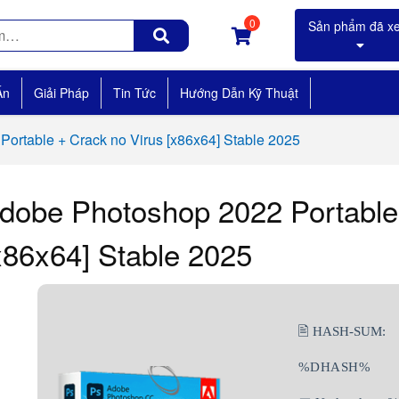
0
Án
Giải Pháp
Tin Tức
Hướng Dẫn Kỹ Thuật
ortable + Crack no Virus [x86x64] Stable 2025
dobe Photoshop 2022 Portable
x86x64] Stable 2025
🖹 HASH-SUM:
%DHASH%