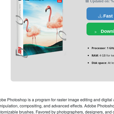
📅 Updated on:
Fast
Downl
Processor:
1 GHz
RAM:
4 GB for k
Disk space:
At le
be Photoshop is a program for raster image editing and digital ar
ipulation, compositing, and advanced effects. Adobe Photoshop 
tomizable brushes. Favored by photographers, designers, and dig