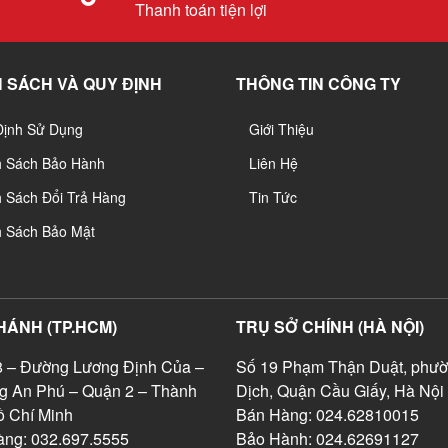
Thanh toán tiện lợi
 SÁCH VÀ QUY ĐỊNH
THÔNG TIN CÔNG TY
Định Sử Dụng
Giới Thiệu
h Sách Bảo Hành
Liên Hệ
 Sách Đổi Trả Hàng
Tin Tức
h Sách Bảo Mật
HÁNH (TP.HCM)
TRỤ SỞ CHÍNH (HÀ NỘI)
 – Đường Lương Định Của –
Số 19 Phạm Thận Duật, phườ
g An Phú – Quận 2 – Thành
Dịch, Quận Cầu Giấy, Hà Nội
 Chí Minh
Bán Hàng: 024.62810015
ng: 032.697.5555
Bảo Hành: 024.62691127