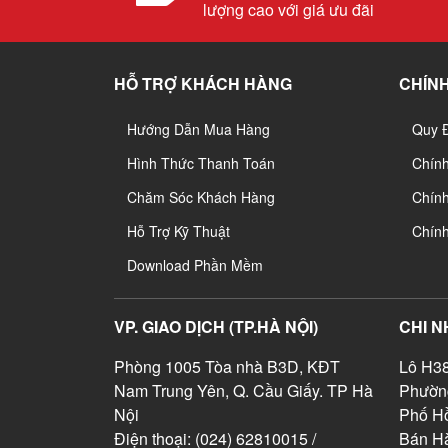
lượng cao với giá ưu đãi
HỖ TRỢ KHÁCH HÀNG
CHÍNH
Hướng Dẫn Mua Hàng
Quy 
Hình Thức Thanh Toán
Chín
Chăm Sóc Khách Hàng
Chính
Hỗ Trợ Kỹ Thuật
Chín
Download Phần Mềm
VP. GIAO DỊCH (TP.HÀ NỘI)
CHI N
Phòng 1005 Tòa nhà B3D, KĐT
Lô H38
Nam Trung Yên, Q. Cầu Giấy. TP Hà
Phườn
Nội
Phố Hồ
Điện thoại: (024) 62810015 /
Bán Hà