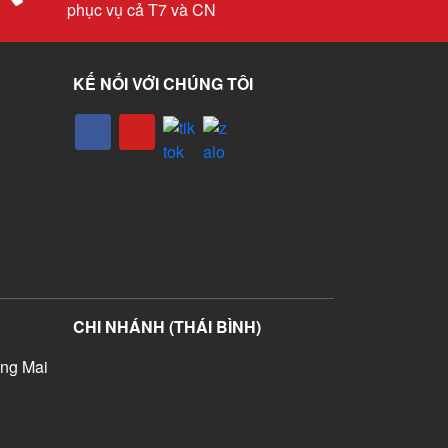
phục vụ cả T7 và CN
KẾ NỐI VỚI CHÚNG TÔI
CHI NHÁNH (THÁI BÌNH)
ng Mai