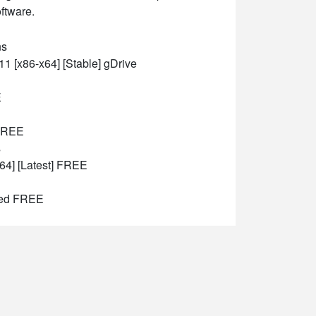
oftware.
ns
 [x86-x64] [Stable] gDrive
E
 FREE
s
64] [Latest] FREE
ted FREE