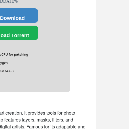
 %DDATE%
 Download
oad Torrent
 CPU for patching
eygen
ast 64 GB
t creation. It provides tools for photo
features layers, masks, filters, and
ital artists. Famous for its adaptable and