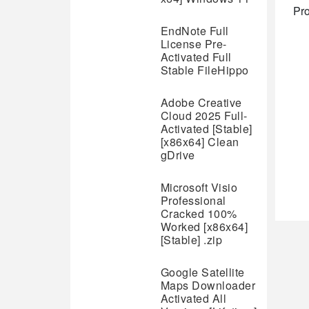
Pro
EndNote Full
License Pre-
Activated Full
Stable FileHippo
Adobe Creative
Cloud 2025 Full-
Activated [Stable]
[x86x64] Clean
gDrive
Microsoft Visio
Professional
Cracked 100%
Worked [x86x64]
[Stable] .zip
Google Satellite
Maps Downloader
Activated All