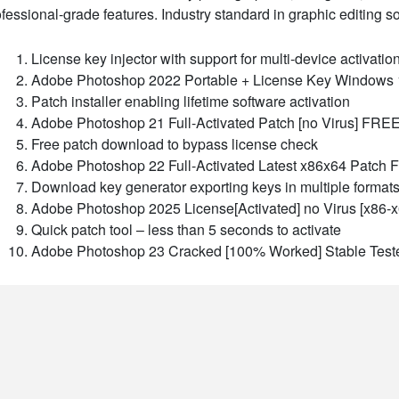
fessional-grade features. Industry standard in graphic editing s
License key injector with support for multi-device activatio
Adobe Photoshop 2022 Portable + License Key Windows 11
Patch installer enabling lifetime software activation
Adobe Photoshop 21 Full-Activated Patch [no Virus] FRE
Free patch download to bypass license check
Adobe Photoshop 22 Full-Activated Latest x86x64 Patch
Download key generator exporting keys in multiple format
Adobe Photoshop 2025 License[Activated] no Virus [x86-x
Quick patch tool – less than 5 seconds to activate
Adobe Photoshop 23 Cracked [100% Worked] Stable Tes