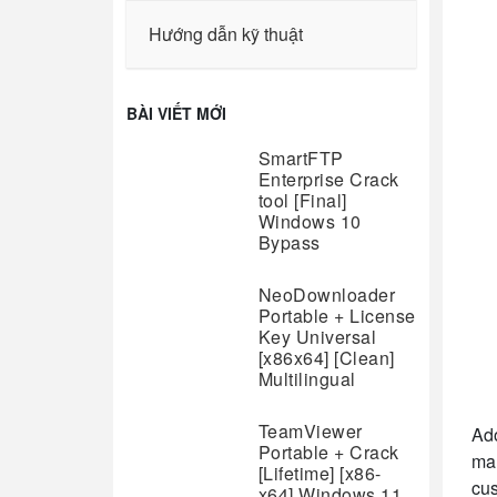
Hướng dẫn kỹ thuật
BÀI VIẾT MỚI
SmartFTP
Enterprise Crack
tool [Final]
Windows 10
Bypass
NeoDownloader
Portable + License
Key Universal
[x86x64] [Clean]
Multilingual
TeamViewer
Ado
Portable + Crack
man
[Lifetime] [x86-
cus
x64] Windows 11