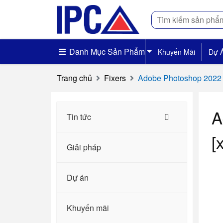
Tìm
kiếm
Danh Mục Sản Phẩm
Khuyến Mãi
Dự 
Trang chủ
Fixers
Adobe Photoshop 2022 P
A
Tin tức
[
Giải pháp
Dự án
Khuyến mãi