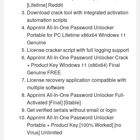
[Lifetime] Reddit
Download crack tool with integrated activation
automation scripts
Appnimi All-In-One Password Unlocker
Portable for PC Lifetime x86x64 Windows 11
Genuine
License cracker script with full logging support
Appnimi All-In-One Password Unlocker Crack
+ Product Key Windows 11 (x86x64) Final
Genuine FREE
License recovery application compatible with
multiple software
Appnimi All-In-One Password Unlocker Full-
Activated [Final] [Stable]
Get verified serials without email or login
Appnimi All-In-One Password Unlocker
Portable + Product Key [100% Worked] [no
Virus] Unlimited