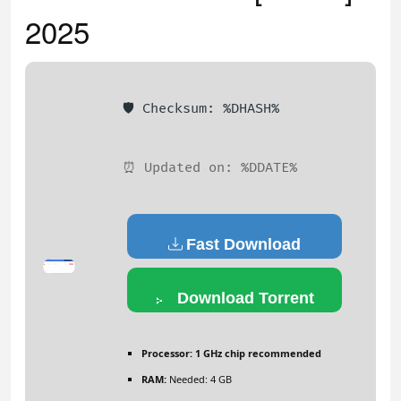
2025
🛡️ Checksum: %DHASH%
⏰ Updated on: %DDATE%
Fast Download
Download Torrent
Processor:
1 GHz chip recommended
RAM:
Needed: 4 GB