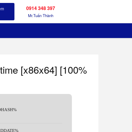
0914 348 397
Sản phẩm đã xem
Mr.Tuấn Thành
etime [x86x64] [100%
%DHASH%
 %DDATE%