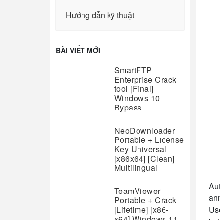
Hướng dẫn kỹ thuật
BÀI VIẾT MỚI
SmartFTP
Enterprise Crack
tool [Final]
Windows 10
Bypass
NeoDownloader
Portable + License
Key Universal
[x86x64] [Clean]
Multilingual
Aut
TeamViewer
ann
Portable + Crack
[Lifetime] [x86-
Use
x64] Windows 11