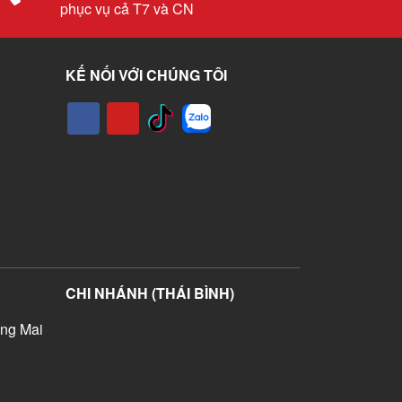
phục vụ cả T7 và CN
KẾ NỐI VỚI CHÚNG TÔI
CHI NHÁNH (THÁI BÌNH)
ng Mai