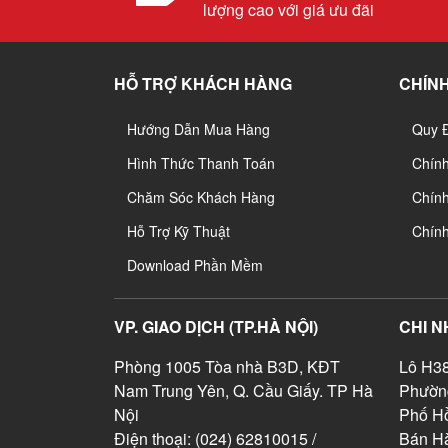
lượng cao với giá ưu đãi
HỖ TRỢ KHÁCH HÀNG
CHÍNH
Hướng Dẫn Mua Hàng
Quy 
Hình Thức Thanh Toán
Chín
Chăm Sóc Khách Hàng
Chính
Hỗ Trợ Kỹ Thuật
Chín
Download Phần Mềm
VP. GIAO DỊCH (TP.HÀ NỘI)
CHI N
Phòng 1005 Tòa nhà B3D, KĐT
Lô H38
Nam Trung Yên, Q. Cầu Giấy. TP Hà
Phườn
Nội
Phố Hồ
Điện thoại: (024) 62810015 /
Bán Hà