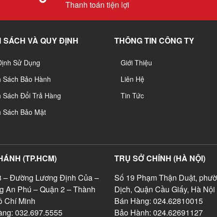
Thanh toán tiện lợi
 SÁCH VÀ QUY ĐỊNH
THÔNG TIN CÔNG TY
Định Sử Dụng
Giới Thiệu
h Sách Bảo Hành
Liên Hệ
 Sách Đổi Trả Hàng
Tin Tức
h Sách Bảo Mật
HÁNH (TP.HCM)
TRỤ SỞ CHÍNH (HÀ NỘI)
 – Đường Lương Định Của –
Số 19 Phạm Thận Duật, phườ
g An Phú – Quận 2 – Thành
Dịch, Quận Cầu Giấy, Hà Nội
 Chí Minh
Bán Hàng: 024.62810015
ng: 032.697.5555
Bảo Hành: 024.62691127