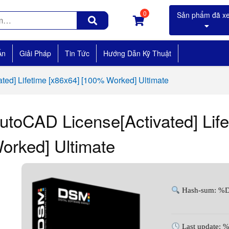
0
Án
Giải Pháp
Tin Tức
Hướng Dẫn Kỹ Thuật
ted] Lifetime [x86x64] [100% Worked] Ultimate
utoCAD License[Activated] Lif
orked] Ultimate
Hash-sum: 
Last update: