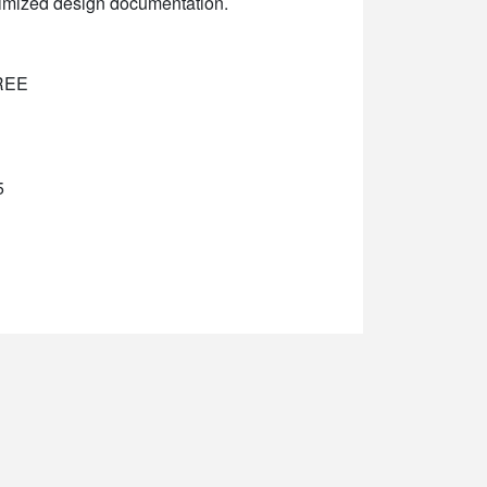
timized design documentation.
FREE
5