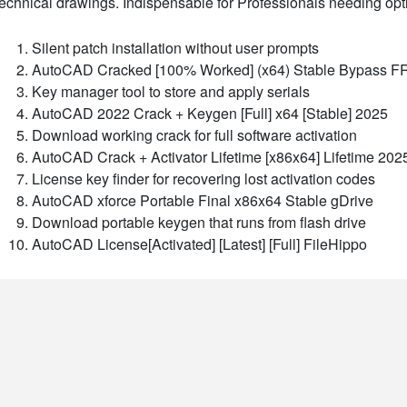
technical drawings. Indispensable for Professionals needing op
Silent patch installation without user prompts
AutoCAD Cracked [100% Worked] (x64) Stable Bypass 
Key manager tool to store and apply serials
AutoCAD 2022 Crack + Keygen [Full] x64 [Stable] 2025
Download working crack for full software activation
AutoCAD Crack + Activator Lifetime [x86x64] Lifetime 202
License key finder for recovering lost activation codes
AutoCAD xforce Portable Final x86x64 Stable gDrive
Download portable keygen that runs from flash drive
AutoCAD License[Activated] [Latest] [Full] FileHippo