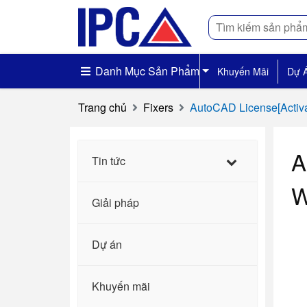
Tìm
kiếm
Danh Mục Sản Phẩm
Khuyến Mãi
Dự 
Trang chủ
Fixers
AutoCAD License[Activa
A
Tin tức
W
Giải pháp
Dự án
Khuyến mãi