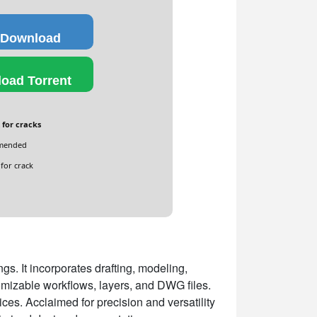
 Download
oad Torrent
 for cracks
mended
for crack
s. It incorporates drafting, modeling,
stomizable workflows, layers, and DWG files.
es. Acclaimed for precision and versatility