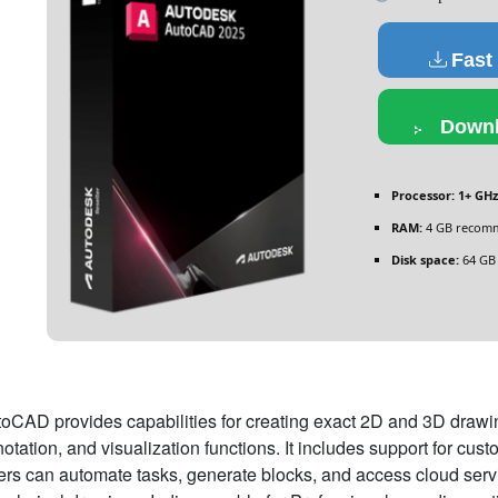
Fast
Downl
Processor:
1+ GHz
RAM:
4 GB recom
Disk space:
64 GB 
oCAD provides capabilities for creating exact 2D and 3D drawing
otation, and visualization functions. It includes support for cu
rs can automate tasks, generate blocks, and access cloud servic