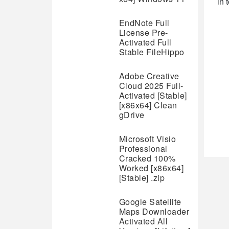
in 
EndNote Full
License Pre-
Activated Full
Stable FileHippo
Adobe Creative
Cloud 2025 Full-
Activated [Stable]
[x86x64] Clean
gDrive
Microsoft Visio
Professional
Cracked 100%
Worked [x86x64]
[Stable] .zip
Google Satellite
Maps Downloader
Activated All