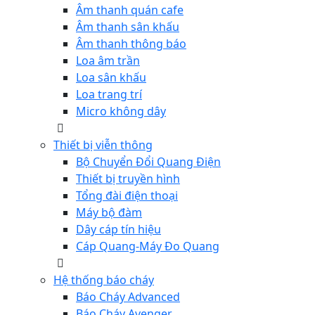
Âm thanh quán cafe
Âm thanh sân khấu
Âm thanh thông báo
Loa âm trần
Loa sân khấu
Loa trang trí
Micro không dây
Thiết bị viễn thông
Bộ Chuyển Đổi Quang Điện
Thiết bị truyền hình
Tổng đài điện thoại
Máy bộ đàm
Dây cáp tín hiệu
Cáp Quang-Máy Đo Quang
Hệ thống báo cháy
Báo Cháy Advanced
Báo Cháy Avenger