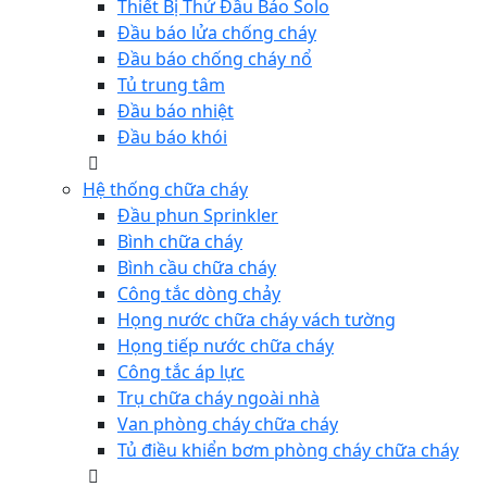
Thiết Bị Thử Đầu Báo Solo
Đầu báo lửa chống cháy
Đầu báo chống cháy nổ
Tủ trung tâm
Đầu báo nhiệt
Đầu báo khói
Hệ thống chữa cháy
Đầu phun Sprinkler
Bình chữa cháy
Bình cầu chữa cháy
Công tắc dòng chảy
Họng nước chữa cháy vách tường
Họng tiếp nước chữa cháy
Công tắc áp lực
Trụ chữa cháy ngoài nhà
Van phòng cháy chữa cháy
Tủ điều khiển bơm phòng cháy chữa cháy