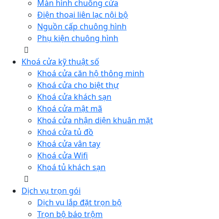
Màn hình chuông cửa
Điện thoại liên lạc nội bộ
Nguồn cấp chuông hình
Phụ kiện chuông hình
Khoá cửa kỹ thuật số
Khoá cửa căn hộ thông minh
Khoá cửa cho biệt thự
Khoá cửa khách sạn
Khoá cửa mật mã
Khoá cửa nhận diện khuân mặt
Khoá cửa tủ đồ
Khoá cửa vân tay
Khoá cửa Wifi
Khoá tủ khách sạn
Dịch vụ trọn gói
Dịch vụ lắp đặt trọn bộ
Trọn bộ báo trộm