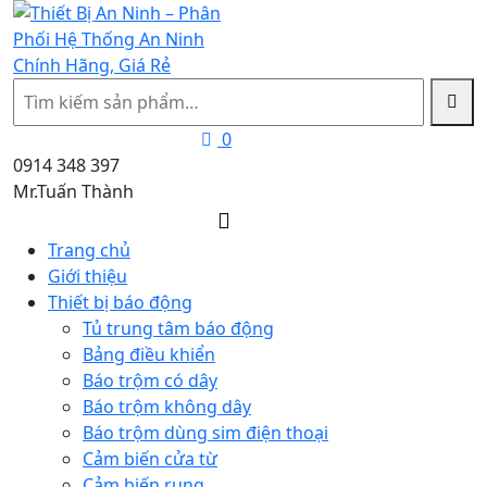
Tìm
kiếm
0
0914 348 397
Mr.Tuấn Thành
Trang chủ
Giới thiệu
Thiết bị báo động
Tủ trung tâm báo động
Bảng điều khiển
Báo trộm có dây
Báo trộm không dây
Báo trộm dùng sim điện thoại
Cảm biến cửa từ
Cảm biến rung