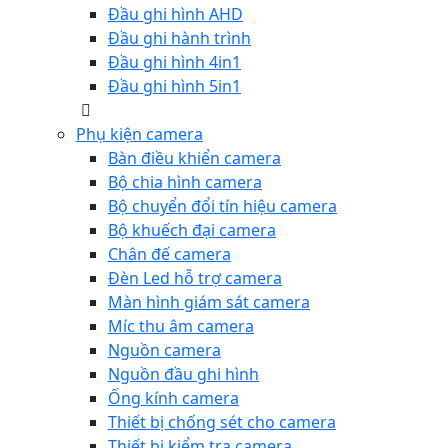
Đầu ghi hình AHD
Đầu ghi hành trình
Đầu ghi hình 4in1
Đầu ghi hình 5in1
Phụ kiện camera
Bàn điều khiển camera
Bộ chia hình camera
Bộ chuyển đổi tín hiệu camera
Bộ khuếch đại camera
Chân đế camera
Đèn Led hỗ trợ camera
Màn hình giám sát camera
Míc thu âm camera
Nguồn camera
Nguồn đầu ghi hình
Ống kính camera
Thiết bị chống sét cho camera
Thiết bị kiểm tra camera