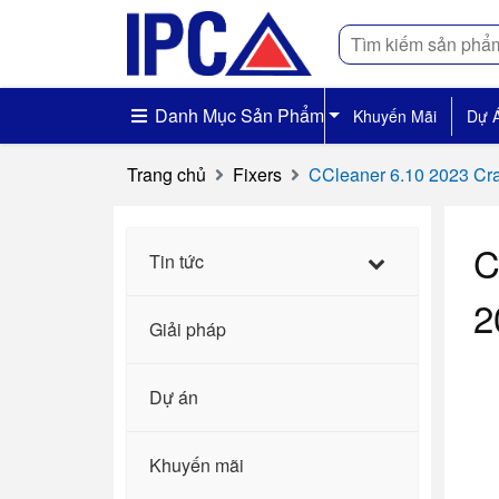
Tìm
kiếm
Danh Mục Sản Phẩm
Khuyến Mãi
Dự 
Trang chủ
Fixers
CCleaner 6.10 2023 Crac
C
Tin tức
2
Giải pháp
Dự án
Khuyến mãi