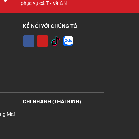
phục vụ cả T7 và CN
KẾ NỐI VỚI CHÚNG TÔI
CHI NHÁNH (THÁI BÌNH)
ng Mai