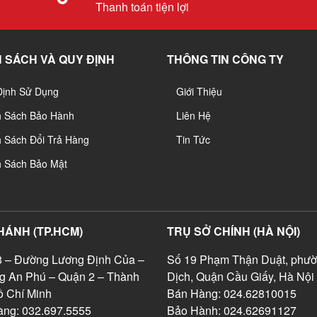
Thanh toán tiện lợi
 SÁCH VÀ QUY ĐỊNH
THÔNG TIN CÔNG TY
Định Sử Dụng
Giới Thiệu
h Sách Bảo Hành
Liên Hệ
 Sách Đổi Trả Hàng
Tin Tức
h Sách Bảo Mật
HÁNH (TP.HCM)
TRỤ SỞ CHÍNH (HÀ NỘI)
 – Đường Lương Định Của –
Số 19 Phạm Thận Duật, phườ
g An Phú – Quận 2 – Thành
Dịch, Quận Cầu Giấy, Hà Nội
 Chí Minh
Bán Hàng: 024.62810015
ng: 032.697.5555
Bảo Hành: 024.62691127