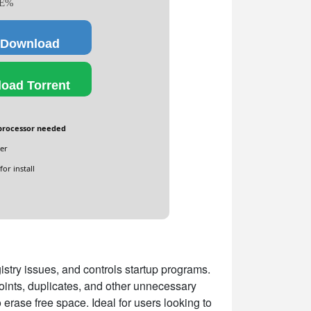
E%
 Download
oad Torrent
processor needed
er
or install
gistry issues, and controls startup programs.
points, duplicates, and other unnecessary
o erase free space. Ideal for users looking to