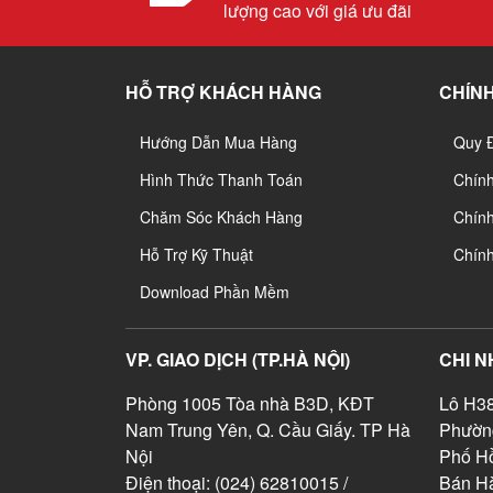
lượng cao với giá ưu đãi
HỖ TRỢ KHÁCH HÀNG
CHÍNH
Hướng Dẫn Mua Hàng
Quy 
Hình Thức Thanh Toán
Chín
Chăm Sóc Khách Hàng
Chính
Hỗ Trợ Kỹ Thuật
Chín
Download Phần Mềm
VP. GIAO DỊCH (TP.HÀ NỘI)
CHI N
Phòng 1005 Tòa nhà B3D, KĐT
Lô H38
Nam Trung Yên, Q. Cầu Giấy. TP Hà
Phườn
Nội
Phố Hồ
Điện thoại: (024) 62810015 /
Bán Hà