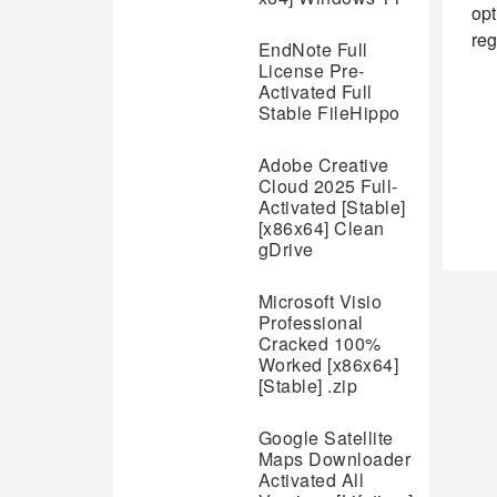
opt
reg
EndNote Full
License Pre-
Activated Full
Stable FileHippo
Adobe Creative
Cloud 2025 Full-
Activated [Stable]
[x86x64] Clean
gDrive
Microsoft Visio
Professional
Cracked 100%
Worked [x86x64]
[Stable] .zip
Google Satellite
Maps Downloader
Activated All