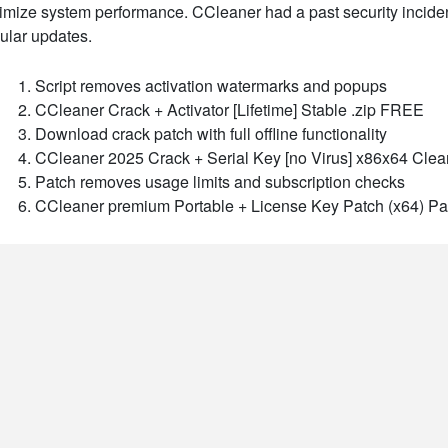
imize system performance. CCleaner had a past security inciden
ular updates.
Script removes activation watermarks and popups
CCleaner Crack + Activator [Lifetime] Stable .zip FREE
Download crack patch with full offline functionality
CCleaner 2025 Crack + Serial Key [no Virus] x86x64 Cle
Patch removes usage limits and subscription checks
CCleaner premium Portable + License Key Patch (x64) P