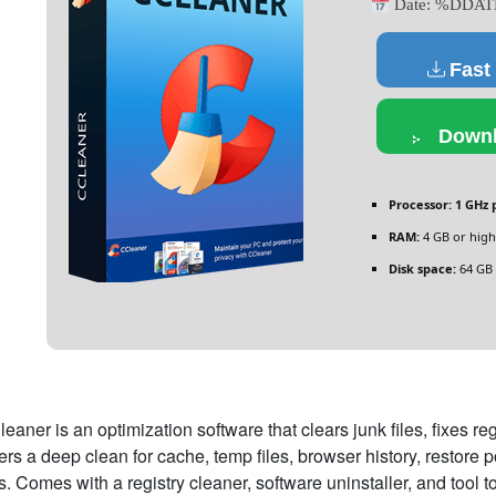
Date:
%DDAT
Fast
Downl
Processor:
1 GHz 
RAM:
4 GB or high
Disk space:
64 GB f
eaner is an optimization software that clears junk files, fixes re
ers a deep clean for cache, temp files, browser history, restore 
es. Comes with a registry cleaner, software uninstaller, and tool t