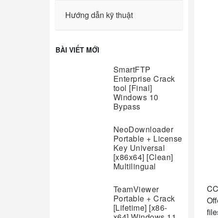
Hướng dẫn kỹ thuật
BÀI VIẾT MỚI
SmartFTP
Enterprise Crack
tool [Final]
Windows 10
Bypass
NeoDownloader
Portable + License
Key Universal
[x86x64] [Clean]
Multilingual
CCl
TeamViewer
Portable + Crack
Off
[Lifetime] [x86-
fil
x64] Windows 11