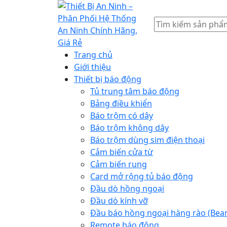
Tìm
kiếm
Trang chủ
Giới thiệu
Thiết bị báo động
Tủ trung tâm báo động
Bảng điều khiển
Báo trộm có dây
Báo trộm không dây
Báo trộm dùng sim điện thoại
Cảm biến cửa từ
Cảm biến rung
Card mở rộng tủ báo động
Đầu dò hồng ngoại
Đầu dò kính vỡ
Đầu báo hồng ngoại hàng rào (Bea
Remote báo động