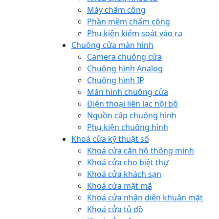
Máy chấm công
Phần mềm chấm công
Phụ kiện kiểm soát vào ra
Chuông cửa màn hình
Camera chuông cửa
Chuông hình Analog
Chuông hình IP
Màn hình chuông cửa
Điện thoại liên lạc nội bộ
Nguồn cấp chuông hình
Phụ kiện chuông hình
Khoá cửa kỹ thuật số
Khoá cửa căn hộ thông minh
Khoá cửa cho biệt thự
Khoá cửa khách sạn
Khoá cửa mật mã
Khoá cửa nhận diện khuân mặt
Khoá cửa tủ đồ