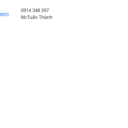
0914 348 397
 xem
Mr.Tuấn Thành