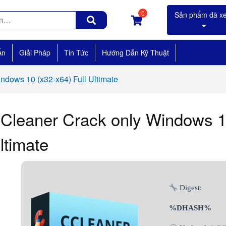
0
Án
Giải Pháp
Tin Tức
Hướng Dẫn Kỹ Thuật
ndows 10 (x32-x64) Full Ultimate
Cleaner Crack only Windows 10
ltimate
Digest:
%DHASH%