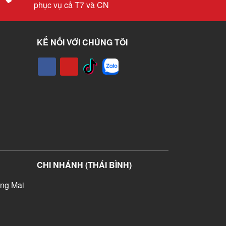
phục vụ cả T7 và CN
KẾ NỐI VỚI CHÚNG TÔI
CHI NHÁNH (THÁI BÌNH)
ng Mai