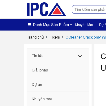
Tìm
kiếm
Danh Mục Sản Phẩm
Khuyến Mãi
Dự 
Trang chủ
Fixers
CCleaner Crack only Wi
C
Tin tức
U
Giải pháp
Dự án
Khuyến mãi