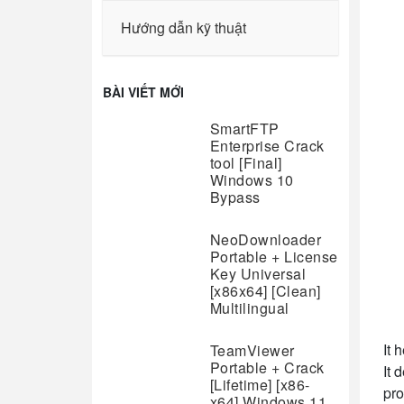
Hướng dẫn kỹ thuật
BÀI VIẾT MỚI
SmartFTP
Enterprise Crack
tool [Final]
Windows 10
Bypass
NeoDownloader
Portable + License
Key Universal
[x86x64] [Clean]
Multilingual
It 
TeamViewer
Portable + Crack
It 
[Lifetime] [x86-
pro
x64] Windows 11