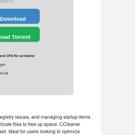
DATE%
 Download
oad Torrent
ore CPU for activator
ygen
64 GB
registry issues, and managing startup items.
plicate files to free up space. CCleaner
er. Ideal for users looking to optimize