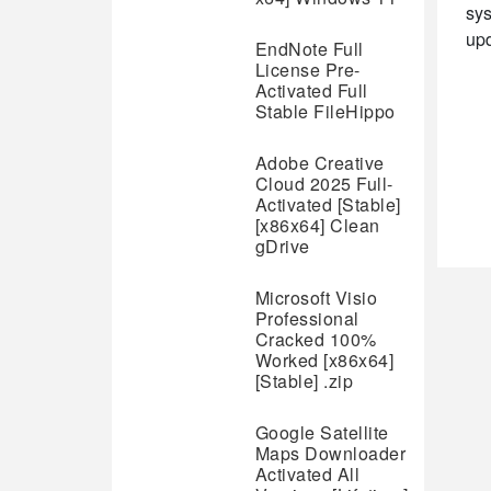
sys
upd
EndNote Full
License Pre-
Activated Full
Stable FileHippo
Adobe Creative
Cloud 2025 Full-
Activated [Stable]
[x86x64] Clean
gDrive
Microsoft Visio
Professional
Cracked 100%
Worked [x86x64]
[Stable] .zip
Google Satellite
Maps Downloader
Activated All