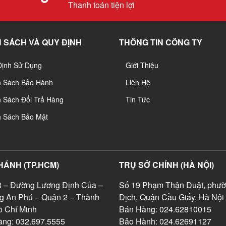
Thanh toán tiện lợi
 SÁCH VÀ QUY ĐỊNH
THÔNG TIN CÔNG TY
Định Sử Dụng
Giới Thiệu
h Sách Bảo Hành
Liên Hệ
 Sách Đổi Trả Hàng
Tin Tức
h Sách Bảo Mật
HÁNH (TP.HCM)
TRỤ SỞ CHÍNH (HÀ NỘI)
 – Đường Lương Định Của –
Số 19 Phạm Thận Duật, phườ
g An Phú – Quận 2 – Thành
Dịch, Quận Cầu Giấy, Hà Nội
 Chí Minh
Bán Hàng: 024.62810015
ng: 032.697.5555
Bảo Hành: 024.62691127