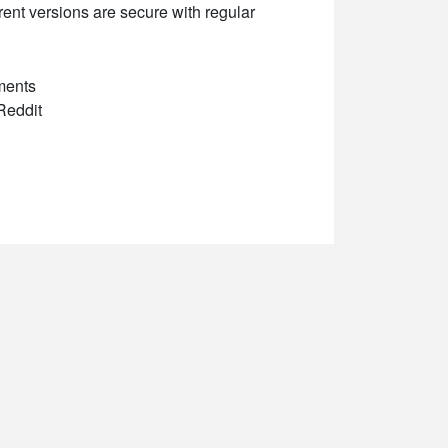
ent versions are secure with regular
ements
Reddit