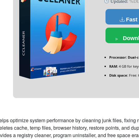
Updated:
%D
Fast
Downl
Processor:
Dual-c
RAM:
4 GB for ke
Disk space:
Free: 
helps optimize system performance by cleaning junk files, fixing 
deletes cache, temp files, browser history, restore points, and du
vides a registry cleaner, program uninstaller, and free space eras