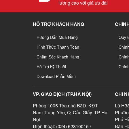
lượng cao với giá ưu đãi
HỖ TRỢ KHÁCH HÀNG
CHÍNH
Hướng Dẫn Mua Hàng
Quy 
Hình Thức Thanh Toán
Chín
Chăm Sóc Khách Hàng
Chính
Hỗ Trợ Kỹ Thuật
Chín
Download Phần Mềm
VP. GIAO DỊCH (TP.HÀ NỘI)
CHI N
Phòng 1005 Tòa nhà B3D, KĐT
Lô H38
Nam Trung Yên, Q. Cầu Giấy. TP Hà
Phườn
Nội
Phố Hồ
Điện thoại: (024) 62810015 /
Bán Hà