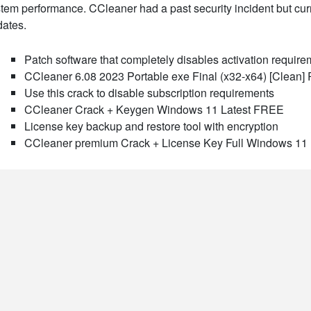
tem performance. CCleaner had a past security incident but curr
ates.
Patch software that completely disables activation requir
CCleaner 6.08 2023 Portable exe Final (x32-x64) [Clean] 
Use this crack to disable subscription requirements
CCleaner Crack + Keygen Windows 11 Latest FREE
License key backup and restore tool with encryption
CCleaner premium Crack + License Key Full Windows 11