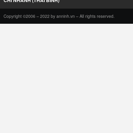
CHI NHÁNH (THÁI BÌNH)
Copyright ©2006 – 2022 by anninh.vn – All rights reserved.