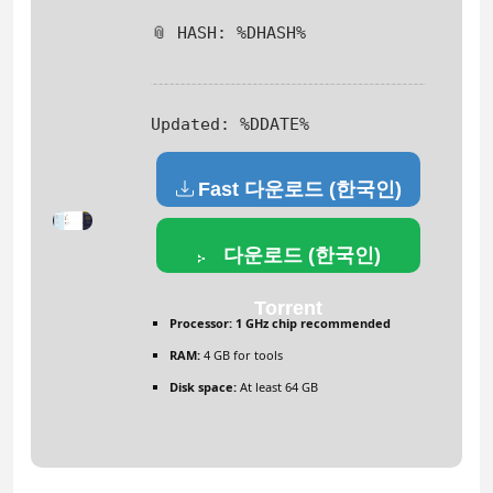
📎 HASH: %DHASH%
Updated:
%DDATE%
Fast 다운로드 (한국인)
다운로드 (한국인)
Torrent
Processor:
1 GHz chip recommended
RAM:
4 GB for tools
Disk space:
At least 64 GB