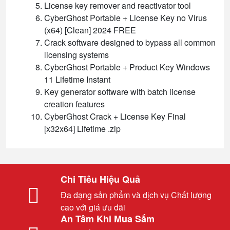
License key remover and reactivator tool
CyberGhost Portable + License Key no Virus
(x64) [Clean] 2024 FREE
Crack software designed to bypass all common
licensing systems
CyberGhost Portable + Product Key Windows
11 Lifetime Instant
Key generator software with batch license
creation features
CyberGhost Crack + License Key Final
[x32x64] Lifetime .zip
Chi Tiêu Hiệu Quả
Đa dạng sản phẩm và dịch vụ Chất lượng
cao với giá ưu đãi
An Tâm Khi Mua Sắm