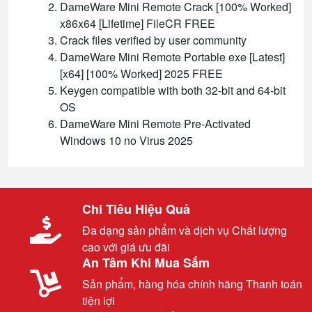
DameWare Mini Remote Crack [100% Worked]
x86x64 [Lifetime] FileCR FREE
Crack files verified by user community
DameWare Mini Remote Portable exe [Latest]
[x64] [100% Worked] 2025 FREE
Keygen compatible with both 32-bit and 64-bit
OS
DameWare Mini Remote Pre-Activated
Windows 10 no Virus 2025
Chi Tiêu Hiệu Quả
Đa dạng sản phẩm và dịch vụ Chất lượng
cao với giá ưu đãi
An Tâm Khi Mua Sắm
Sản phẩm, hàng hóa chính hãng Thanh toán
tiện lợi