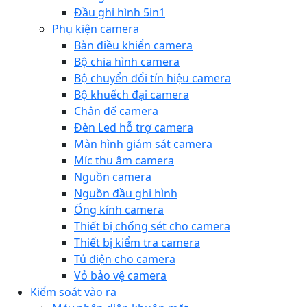
Đầu ghi hình 5in1
Phụ kiện camera
Bàn điều khiển camera
Bộ chia hình camera
Bộ chuyển đổi tín hiệu camera
Bộ khuếch đại camera
Chân đế camera
Đèn Led hỗ trợ camera
Màn hình giám sát camera
Míc thu âm camera
Nguồn camera
Nguồn đầu ghi hình
Ống kính camera
Thiết bị chống sét cho camera
Thiết bị kiểm tra camera
Tủ điện cho camera
Vỏ bảo vệ camera
Kiểm soát vào ra