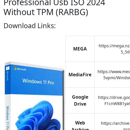
Professional Usb ISO 2024
Without TPM (RARBG)
Download Links:
https://mega.nz
MEGA
5_5
https://www.med
MediaFire
5vpmi/Window
Google
https://drive.go
Drive
F1cnW8B1ya
Web
https://archiv
Archive
pro