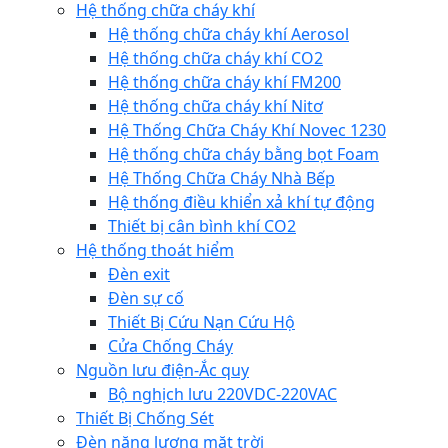
Hệ thống chữa cháy khí
Hệ thống chữa cháy khí Aerosol
Hệ thống chữa cháy khí CO2
Hệ thống chữa cháy khí FM200
Hệ thống chữa cháy khí Nitơ
Hệ Thống Chữa Cháy Khí Novec 1230
Hệ thống chữa cháy bằng bọt Foam
Hệ Thống Chữa Cháy Nhà Bếp
Hệ thống điều khiển xả khí tự động
Thiết bị cân bình khí CO2
Hệ thống thoát hiểm
Đèn exit
Đèn sự cố
Thiết Bị Cứu Nạn Cứu Hộ
Cửa Chống Cháy
Nguồn lưu điện-Ắc quy
Bộ nghịch lưu 220VDC-220VAC
Thiết Bị Chống Sét
Đèn năng lượng mặt trời