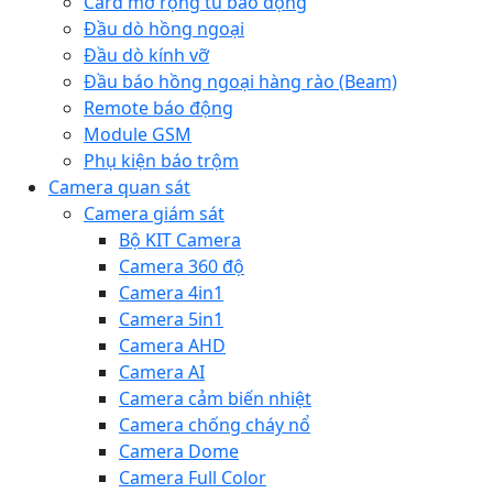
Card mở rộng tủ báo động
Đầu dò hồng ngoại
Đầu dò kính vỡ
Đầu báo hồng ngoại hàng rào (Beam)
Remote báo động
Module GSM
Phụ kiện báo trộm
Camera quan sát
Camera giám sát
Bộ KIT Camera
Camera 360 độ
Camera 4in1
Camera 5in1
Camera AHD
Camera AI
Camera cảm biến nhiệt
Camera chống cháy nổ
Camera Dome
Camera Full Color