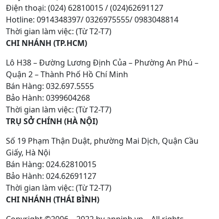
Điện thoại: (024) 62810015 / (024)62691127
Hotline: 0914348397/ 0326975555/ 0983048814
Thời gian làm việc: (Từ T2-T7)
CHI NHÁNH (TP.HCM)
Lô H38 – Đường Lương Định Của – Phường An Phú –
Quận 2 – Thành Phố Hồ Chí Minh
Bán Hàng: 032.697.5555
Bảo Hành: 0399604268
Thời gian làm việc: (Từ T2-T7)
TRỤ SỞ CHÍNH (HÀ NỘI)
Số 19 Phạm Thận Duật, phường Mai Dịch, Quận Cầu
Giấy, Hà Nội
Bán Hàng: 024.62810015
Bảo Hành: 024.62691127
Thời gian làm việc: (Từ T2-T7)
CHI NHÁNH (THÁI BÌNH)
Copyright ©2006 – 2022 by anninh.vn – All rights