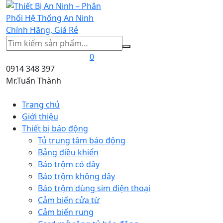
Tìm
kiếm
0
0914 348 397
Mr.Tuấn Thành
Trang chủ
Giới thiệu
Thiết bị báo động
Tủ trung tâm báo động
Bảng điều khiển
Báo trộm có dây
Báo trộm không dây
Báo trộm dùng sim điện thoại
Cảm biến cửa từ
Cảm biến rung