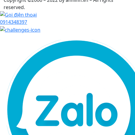
reserved.
0914348397