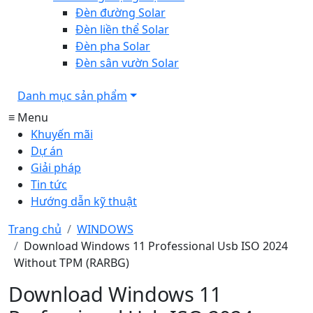
Đèn đường Solar
Đèn liền thể Solar
Đèn pha Solar
Đèn sân vườn Solar
Danh mục sản phẩm
≡ Menu
Khuyến mãi
Dự án
Giải pháp
Tin tức
Hướng dẫn kỹ thuật
Trang chủ
WINDOWS
Download Windows 11 Professional Usb ISO 2024
Without TPM (RARBG)
Download Windows 11