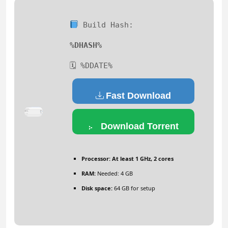
Build Hash:
%DHASH%
🗓 %DDATE%
Fast Download
Download Torrent
Processor:
At least 1 GHz, 2 cores
RAM:
Needed: 4 GB
Disk space:
64 GB for setup