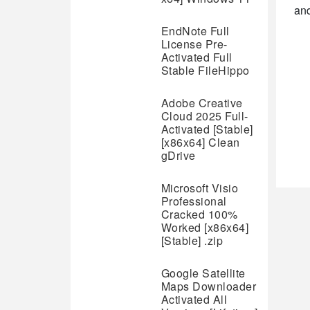
an
EndNote Full
License Pre-
Activated Full
Stable FileHippo
Adobe Creative
Cloud 2025 Full-
Activated [Stable]
[x86x64] Clean
gDrive
Microsoft Visio
Professional
Cracked 100%
Worked [x86x64]
[Stable] .zip
Google Satellite
Maps Downloader
Activated All