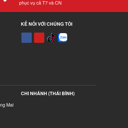
phục vụ cả T7 và CN
KẾ NỐI VỚI CHÚNG TÔI
CHI NHÁNH (THÁI BÌNH)
ng Mai