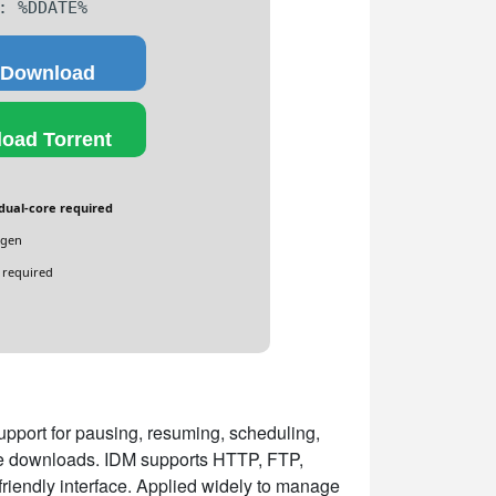
: %DDATE%
 Download
oad Torrent
dual-core required
ygen
 required
support for pausing, resuming, scheduling,
age downloads. IDM supports HTTP, FTP,
-friendly interface. Applied widely to manage