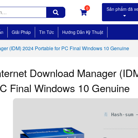
0
Án
Giải Pháp
Tin Tức
Hướng Dẫn Kỹ Thuật
ger (IDM) 2024 Portable for PC Final Windows 10 Genuine
nternet Download Manager (IDM
C Final Windows 10 Genuine
Hash-sum —