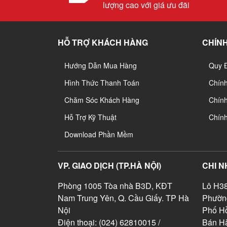
lượng cao với giá ưu đãi
HỖ TRỢ KHÁCH HÀNG
CHÍNH
Hướng Dẫn Mua Hàng
Quy 
Hình Thức Thanh Toán
Chín
Chăm Sóc Khách Hàng
Chính
Hỗ Trợ Kỹ Thuật
Chín
Download Phần Mềm
VP. GIAO DỊCH (TP.HÀ NỘI)
CHI N
Phòng 1005 Tòa nhà B3D, KĐT
Lô H38
Nam Trung Yên, Q. Cầu Giấy. TP Hà
Phườn
Nội
Phố Hồ
Điện thoại: (024) 62810015 /
Bán Hà