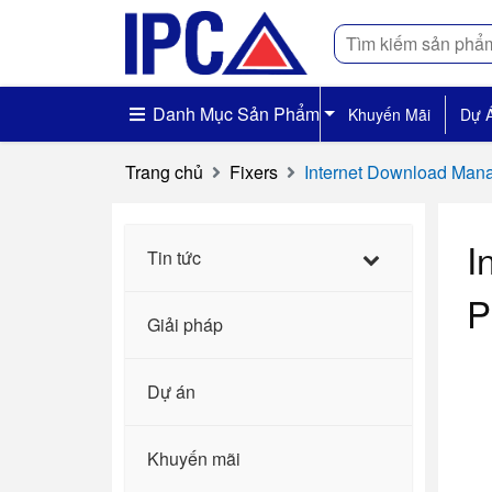
Tìm
kiếm
Danh Mục Sản Phẩm
Khuyến Mãi
Dự 
Trang chủ
Fixers
Internet Download Mana
I
Tin tức
P
Giải pháp
Dự án
Khuyến mãi