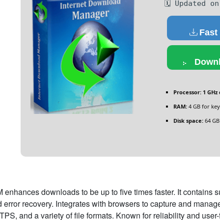
🗓 Updated on
Fast
Downl
Processor:
1 GHz 
RAM:
4 GB for ke
Disk space:
64 GB
 enhances downloads to be up to five times faster. It contains 
 error recovery. Integrates with browsers to capture and man
PS, and a variety of file formats. Known for reliability and user