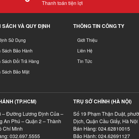
Thanh toán tiện lợi
 SÁCH VÀ QUY ĐỊNH
THÔNG TIN CÔNG TY
Định Sử Dụng
Giới Thiệu
h Sách Bảo Hành
Liên Hệ
 Sách Đổi Trả Hàng
Tin Tức
h Sách Bảo Mật
HÁNH (TP.HCM)
TRỤ SỞ CHÍNH (HÀ NỘI)
 – Đường Lương Định Của –
Số 19 Phạm Thận Duật, phườ
g An Phú – Quận 2 – Thành
Dịch, Quận Cầu Giấy, Hà Nội
 Chí Minh
Bán Hàng: 024.62810015
ng: 032.697.5555
Bảo Hành: 024.62691127