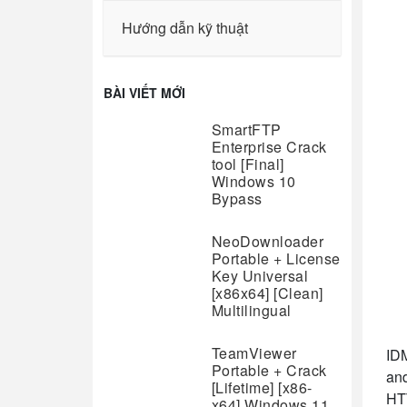
Hướng dẫn kỹ thuật
BÀI VIẾT MỚI
SmartFTP
Enterprise Crack
tool [Final]
Windows 10
Bypass
NeoDownloader
Portable + License
Key Universal
[x86x64] [Clean]
Multilingual
TeamViewer
IDM
Portable + Crack
and
[Lifetime] [x86-
HTT
x64] Windows 11