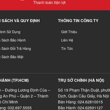
Thanh toán tiện lợi
 SÁCH VÀ QUY ĐỊNH
THÔNG TIN CÔNG TY
Định Sử Dụng
Giới Thiệu
h Sách Bảo Hành
Liên Hệ
 Sách Đổi Trả Hàng
Tin Tức
h Sách Bảo Mật
HÁNH (TP.HCM)
TRỤ SỞ CHÍNH (HÀ NỘI)
 – Đường Lương Định Của –
Số 19 Phạm Thận Duật, phườ
g An Phú – Quận 2 – Thành
Dịch, Quận Cầu Giấy, Hà Nội
 Chí Minh
Bán Hàng: 024.62810015
ng: 032.697.5555
Bảo Hành: 024.62691127