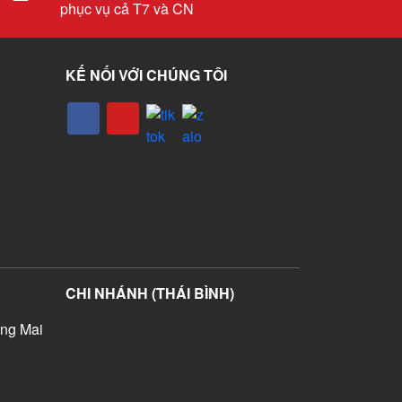
phục vụ cả T7 và CN
KẾ NỐI VỚI CHÚNG TÔI
CHI NHÁNH (THÁI BÌNH)
ng Mai