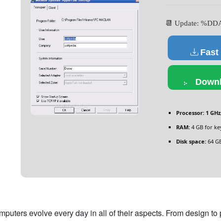
📆 Update: %D
Fast
Downl
Processor:
1 GHz
RAM:
4 GB for k
Disk space:
64 GB
puters evolve every day in all of their aspects. From design to