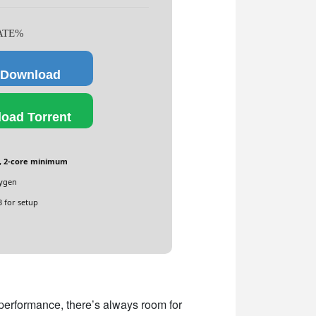
DATE%
 Download
oad Torrent
, 2-core minimum
eygen
 for setup
 performance, there’s always room for