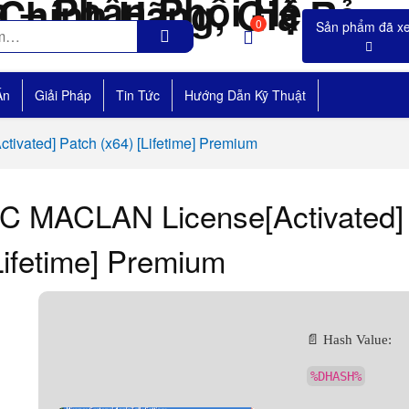
0
Án
Giải Pháp
Tin Tức
Hướng Dẫn Kỹ Thuật
ivated] Patch (x64) [Lifetime] Premium
C MACLAN License[Activated] 
Lifetime] Premium
📄 Hash Value:
%DHASH%