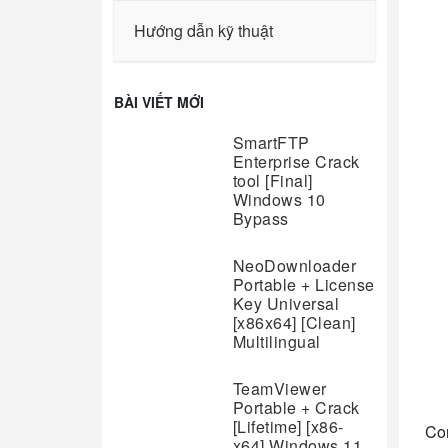
Hướng dẫn kỹ thuật
BÀI VIẾT MỚI
SmartFTP
Enterprise Crack
tool [Final]
Windows 10
Bypass
NeoDownloader
Portable + License
Key Universal
[x86x64] [Clean]
Multilingual
TeamViewer
Portable + Crack
[Lifetime] [x86-
Com
x64] Windows 11