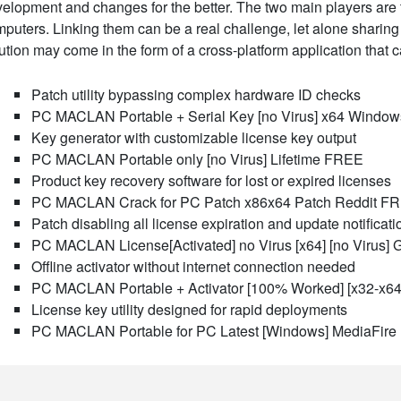
elopment and changes for the better. The two main players a
puters. Linking them can be a real challenge, let alone sharing
ution may come in the form of a cross-platform application that ca
Patch utility bypassing complex hardware ID checks
PC MACLAN Portable + Serial Key [no Virus] x64 Windo
Key generator with customizable license key output
PC MACLAN Portable only [no Virus] Lifetime FREE
Product key recovery software for lost or expired licenses
PC MACLAN Crack for PC Patch x86x64 Patch Reddit F
Patch disabling all license expiration and update notificati
PC MACLAN License[Activated] no Virus [x64] [no Virus] 
Offline activator without internet connection needed
PC MACLAN Portable + Activator [100% Worked] [x32-x6
License key utility designed for rapid deployments
PC MACLAN Portable for PC Latest [Windows] MediaFire