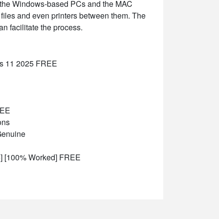
re the Windows-based PCs and the MAC
 files and even printers between them. The
n facilitate the process.
ws 11 2025 FREE
REE
ons
Genuine
4] [100% Worked] FREE