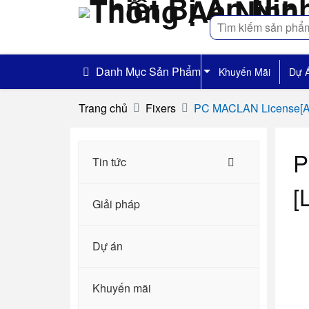
Tìm
kiếm
Danh Mục Sản Phẩm
Khuyến Mãi
Dự 
Trang chủ
Fixers
PC MACLAN License[Act
P
Tin tức
[
Giải pháp
Dự án
Khuyến mãi