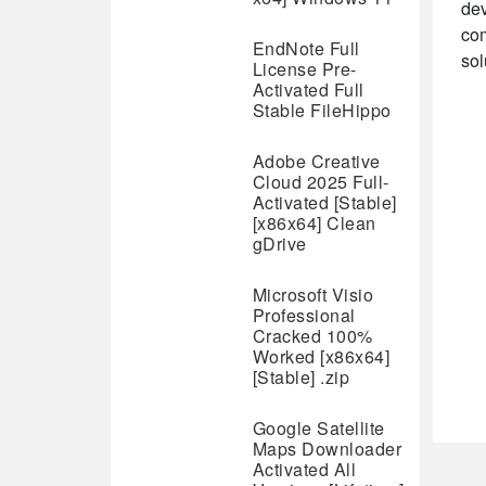
dev
com
EndNote Full
sol
License Pre-
Activated Full
Stable FileHippo
Adobe Creative
Cloud 2025 Full-
Activated [Stable]
[x86x64] Clean
gDrive
Microsoft Visio
Professional
Cracked 100%
Worked [x86x64]
[Stable] .zip
Google Satellite
Maps Downloader
Activated All