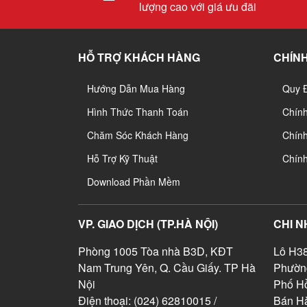
lượng cao với giá ưu đãi
HỖ TRỢ KHÁCH HÀNG
CHÍNH
Hướng Dẫn Mua Hàng
Quy 
Hình Thức Thanh Toán
Chín
Chăm Sóc Khách Hàng
Chính
Hỗ Trợ Kỹ Thuật
Chín
Download Phần Mềm
VP. GIAO DỊCH (TP.HÀ NỘI)
CHI N
Phòng 1005 Tòa nhà B3D, KĐT
Lô H38
Nam Trung Yên, Q. Cầu Giấy. TP Hà
Phườn
Nội
Phố Hồ
Điện thoại: (024) 62810015 /
Bán Hà