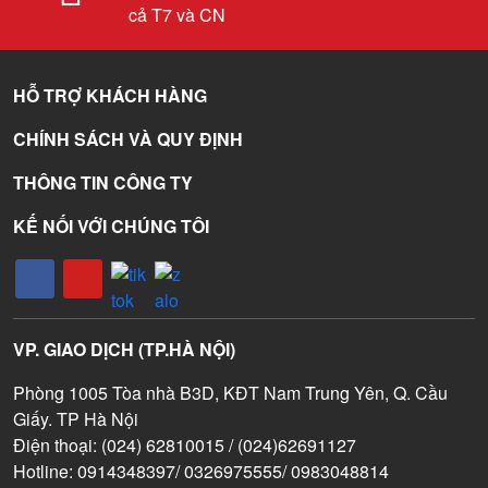
cả T7 và CN
HỖ TRỢ KHÁCH HÀNG
CHÍNH SÁCH VÀ QUY ĐỊNH
THÔNG TIN CÔNG TY
KẾ NỐI VỚI CHÚNG TÔI
VP. GIAO DỊCH (TP.HÀ NỘI)
Phòng 1005 Tòa nhà B3D, KĐT Nam Trung Yên, Q. Cầu
Giấy. TP Hà Nội
Điện thoại: (024) 62810015 / (024)62691127
Hotline: 0914348397/ 0326975555/ 0983048814