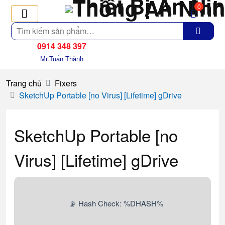
0
Tìm
kiếm
0914 348 397
Mr.Tuấn Thành
Trang chủ
Fixers
SketchUp Portable [no Virus] [Lifetime] gDrive
SketchUp Portable [no
Virus] [Lifetime] gDrive
📡 Hash Check: %DHASH%