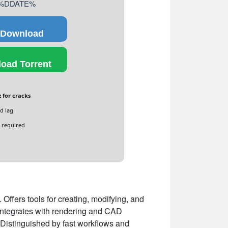
: %DDATE%
 Download
oad Torrent
 for cracks
d lag
 required
Offers tools for creating, modifying, and
integrates with rendering and CAD
. Distinguished by fast workflows and