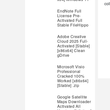
col
EndNote Full
License Pre-
Activated Full
Stable FileHippo
Adobe Creative
Cloud 2025 Full-
Activated [Stable]
[x86x64] Clean
gDrive
Microsoft Visio
Professional
Cracked 100%
Worked [x86x64]
[Stable] .zip
Google Satellite
Maps Downloader
Activated All