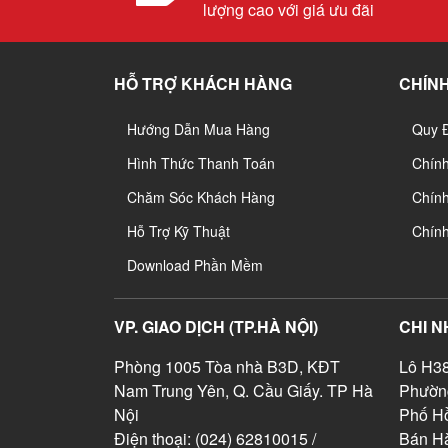
lượng cao với giá ưu đãi
HỖ TRỢ KHÁCH HÀNG
CHÍNH
Hướng Dẫn Mua Hàng
Quy 
Hình Thức Thanh Toán
Chín
Chăm Sóc Khách Hàng
Chính
Hỗ Trợ Kỹ Thuật
Chín
Download Phần Mềm
VP. GIAO DỊCH (TP.HÀ NỘI)
CHI N
Phòng 1005 Tòa nhà B3D, KĐT
Lô H38
Nam Trung Yên, Q. Cầu Giấy. TP Hà
Phườn
Nội
Phố Hồ
Điện thoại: (024) 62810015 /
Bán Hà