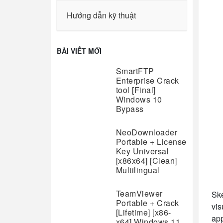
Hướng dẫn kỹ thuật
BÀI VIẾT MỚI
SmartFTP
Enterprise Crack
tool [Final]
Windows 10
Bypass
NeoDownloader
Portable + License
Key Universal
[x86x64] [Clean]
Multilingual
TeamViewer
Ske
Portable + Crack
vis
[Lifetime] [x86-
app
x64] Windows 11