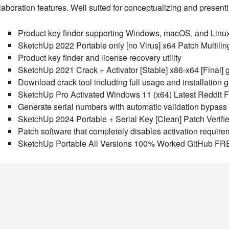
laboration features. Well suited for conceptualizing and presen
Product key finder supporting Windows, macOS, and Linu
SketchUp 2022 Portable only [no Virus] x64 Patch Multilin
Product key finder and license recovery utility
SketchUp 2021 Crack + Activator [Stable] x86-x64 [Final]
Download crack tool including full usage and installation 
SketchUp Pro Activated Windows 11 (x64) Latest Reddit
Generate serial numbers with automatic validation bypass
SketchUp 2024 Portable + Serial Key [Clean] Patch Verifi
Patch software that completely disables activation requir
SketchUp Portable All Versions 100% Worked GitHub F