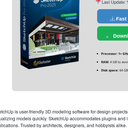
Last Update
Fast
Downl
Processor:
1+ GHz
RAM:
4 GB to avoi
Disk space:
64 GB
tchUp is user-friendly 3D modeling software for design projects. 
ualizing models quickly. SketchUp accommodates plugins and 
lications. Trusted by architects, designers, and hobbyists alike