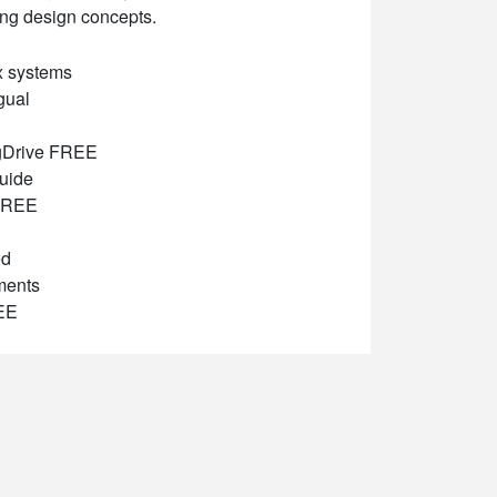
ting design concepts.
x systems
gual
 gDrive FREE
guide
 FREE
ed
ements
REE