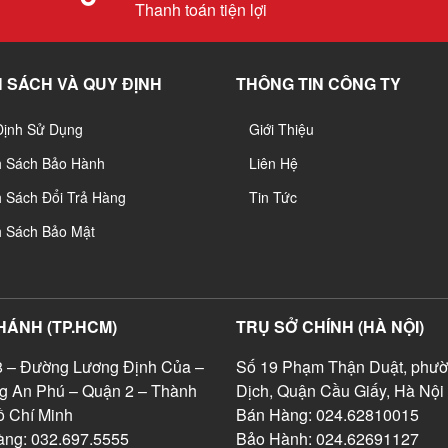
Thanh toán tiện lợi
 SÁCH VÀ QUY ĐỊNH
THÔNG TIN CÔNG TY
Định Sử Dụng
Giới Thiệu
h Sách Bảo Hành
Liên Hệ
 Sách Đổi Trả Hàng
Tin Tức
h Sách Bảo Mật
HÁNH (TP.HCM)
TRỤ SỞ CHÍNH (HÀ NỘI)
 – Đường Lương Định Của –
Số 19 Phạm Thận Duật, phườ
g An Phú – Quận 2 – Thành
Dịch, Quận Cầu Giấy, Hà Nội
 Chí Minh
Bán Hàng: 024.62810015
ng: 032.697.5555
Bảo Hành: 024.62691127