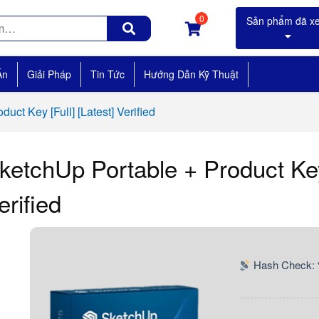
0
Án
Giải Pháp
Tin Tức
Hướng Dẫn Kỹ Thuật
uct Key [Full] [Latest] Verified
ketchUp Portable + Product Key 
erified
Hash Check