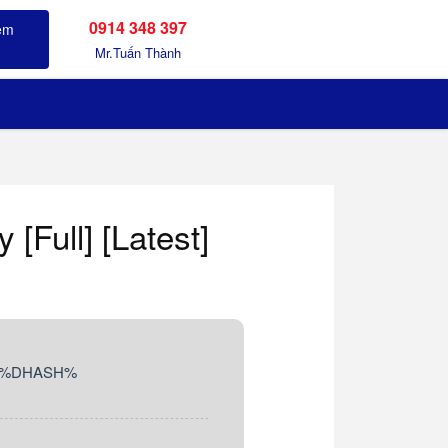
0914 348 397
Sản phẩm đã xem
Mr.Tuấn Thành
[Full] [Latest]
: %DHASH%