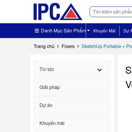
Tìm
kiếm
Danh Mục Sản Phẩm
Khuyến Mãi
Dự 
Trang chủ
Fixers
SketchUp Portable + Prod
S
Tin tức
V
Giải pháp
Dự án
Khuyến mãi