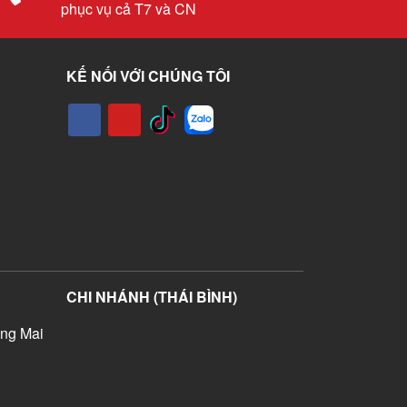
phục vụ cả T7 và CN
KẾ NỐI VỚI CHÚNG TÔI
CHI NHÁNH (THÁI BÌNH)
ng Mai