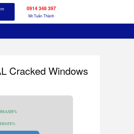
0914 348 397
Sản phẩm đã xem
Mr.Tuấn Thành
L Cracked Windows
 %DHASH%
: %DDATE%