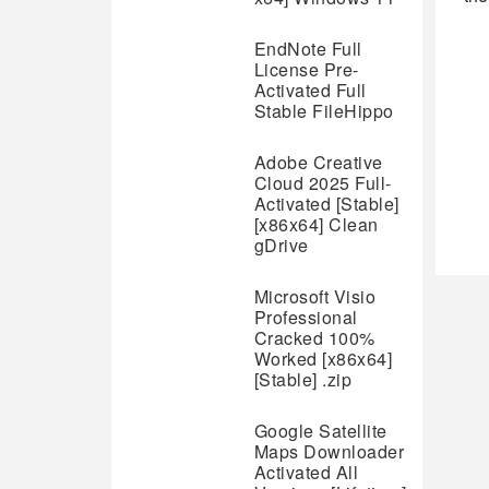
EndNote Full
License Pre-
Activated Full
Stable FileHippo
Adobe Creative
Cloud 2025 Full-
Activated [Stable]
[x86x64] Clean
gDrive
Microsoft Visio
Professional
Cracked 100%
Worked [x86x64]
[Stable] .zip
Google Satellite
Maps Downloader
Activated All