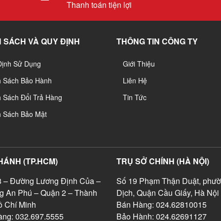
Thanh toán tiện lợi
 SÁCH VÀ QUY ĐỊNH
THÔNG TIN CÔNG TY
Định Sử Dụng
Giới Thiệu
h Sách Bảo Hành
Liên Hệ
 Sách Đổi Trả Hàng
Tin Tức
h Sách Bảo Mật
HÁNH (TP.HCM)
TRỤ SỞ CHÍNH (HÀ NỘI)
 – Đường Lương Định Của –
Số 19 Phạm Thận Duật, phườ
g An Phú – Quận 2 – Thành
Dịch, Quận Cầu Giấy, Hà Nội
 Chí Minh
Bán Hàng: 024.62810015
ng: 032.697.5555
Bảo Hành: 024.62691127