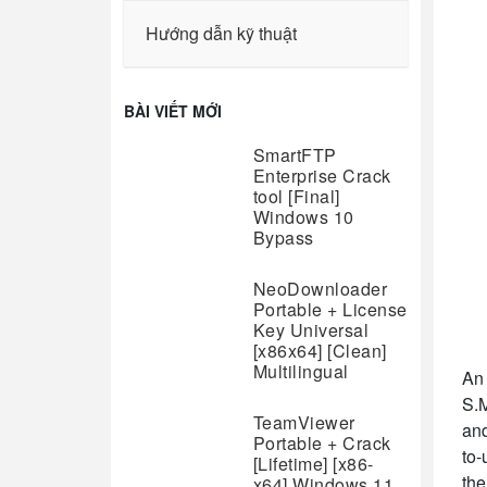
Hướng dẫn kỹ thuật
BÀI VIẾT MỚI
SmartFTP
Enterprise Crack
tool [Final]
Windows 10
Bypass
NeoDownloader
Portable + License
Key Universal
[x86x64] [Clean]
Multilingual
An 
S.M
TeamViewer
and
Portable + Crack
to-
[Lifetime] [x86-
the
x64] Windows 11