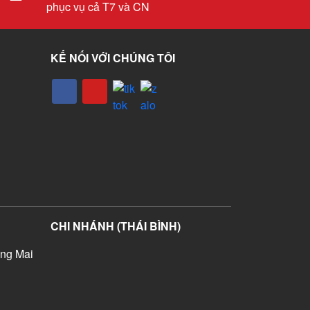
phục vụ cả T7 và CN
KẾ NỐI VỚI CHÚNG TÔI
CHI NHÁNH (THÁI BÌNH)
ng Mai