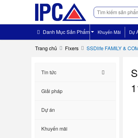
Tìm
kiếm
Danh Mục Sản Phẩm
Khuyến Mãi
Dự 
Trang chủ
Fixers
SSDlife FAMILY & CO
S
Tin tức
1
Giải pháp
Dự án
Khuyến mãi