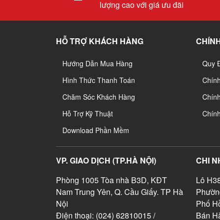
lượng cao với giá ưu đãi
HỖ TRỢ KHÁCH HÀNG
CHÍNH
Hướng Dẫn Mua Hàng
Quy 
Hình Thức Thanh Toán
Chín
Chăm Sóc Khách Hàng
Chính
Hỗ Trợ Kỹ Thuật
Chín
Download Phần Mềm
VP. GIAO DỊCH (TP.HÀ NỘI)
CHI N
Phòng 1005 Tòa nhà B3D, KĐT
Lô H38
Nam Trung Yên, Q. Cầu Giấy. TP Hà
Phườn
Nội
Phố Hồ
Điện thoại: (024) 62810015 /
Bán Hà