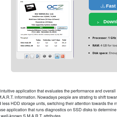
Fast
Downl
Processor:
1 GHz 
RAM:
4 GB for too
Disk space:
Enoug
intuitive application that evaluates the performance and overall
.A.R.T. information. Nowadays people are strating to shift towar
 less HDD storage units, switching their attention towards the 
use application that runs diagnostics on SSD disks to determine 
 well-known S.M.A.R.T. attributes.