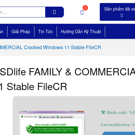
0
Án
Giải Pháp
Tin Tức
Hướng Dẫn Kỹ Thuật
MMERCIAL Cracked Windows 11 Stable FileCR
SDlife FAMILY & COMMERCIA
1 Stable FileCR
🛠 Hash code:
Last modification