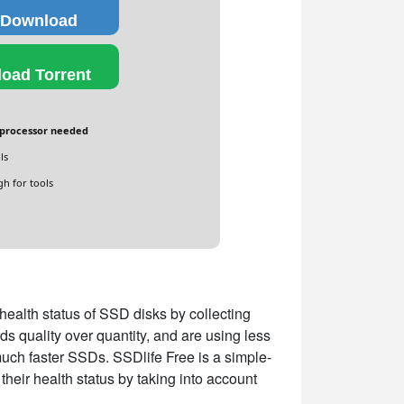
 Download
oad Torrent
processor needed
ls
h for tools
 health status of SSD disks by collecting
ds quality over quantity, and are using less
much faster SSDs. SSDlife Free is a simple-
their health status by taking into account