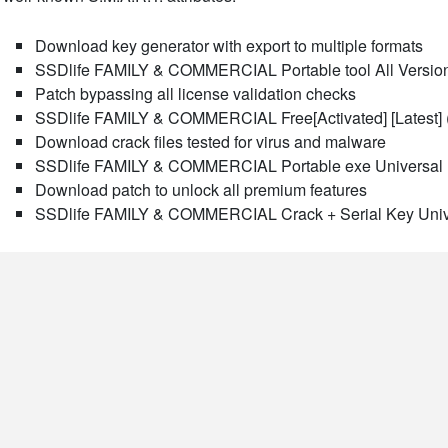
Download key generator with export to multiple formats
SSDlife FAMILY & COMMERCIAL Portable tool All Versions
Patch bypassing all license validation checks
SSDlife FAMILY & COMMERCIAL Free[Activated] [Latest] (
Download crack files tested for virus and malware
SSDlife FAMILY & COMMERCIAL Portable exe Universal [
Download patch to unlock all premium features
SSDlife FAMILY & COMMERCIAL Crack + Serial Key Un