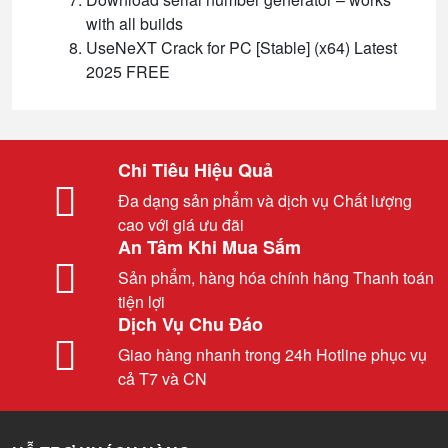
with all builds
UseNeXT Crack for PC [Stable] (x64) Latest
2025 FREE
Chi Tiêu Hiệu Quả
Đa dạng sản phẩm và dịch vụ Chất lượng
cao với giá ưu đãi
An Tâm Khi Mua Sắm
Sản phẩm, hàng hóa chính hãng Thanh toán
tiện lợi
Dịch Vụ Chu Đáo
Giao hàng nhanh trong 24h Hotline phục vụ
cả T7 và CN