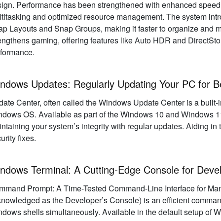
ign. Performance has been strengthened with enhanced speed a
titasking and optimized resource management. The system introdu
p Layouts and Snap Groups, making it faster to organize an
engthens gaming, offering features like Auto HDR and DirectStor
rformance.
ndows Updates: Regularly Updating Your PC for B
ate Center, often called the Windows Update Center is a built
dows OS. Available as part of the Windows 10 and Windows 11 O
ntaining your system’s integrity with regular updates. Aiding in
urity fixes.
ndows Terminal: A Cutting-Edge Console for Deve
mmand Prompt: A Time-Tested Command-Line Interface for Ma
nowledged as the Developer’s Console) is an efficient command-l
dows shells simultaneously. Available in the default setup of