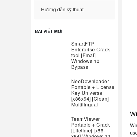
Hướng dẫn kỹ thuật
BÀI VIẾT MỚI
SmartFTP
Enterprise Crack
tool [Final]
Windows 10
Bypass
NeoDownloader
Portable + License
Key Universal
[x86x64] [Clean]
Multilingual
Wi
TeamViewer
Portable + Crack
Win
[Lifetime] [x86-
use
x64] Windows 11