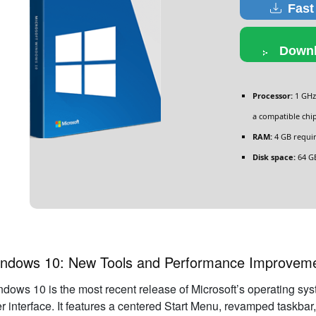
Fast
Downl
Processor:
1 GHz 
a compatible chi
RAM:
4 GB requi
Disk space:
64 G
ndows 10: New Tools and Performance Improvem
dows 10 is the most recent release of Microsoft’s operating sy
r interface. It features a centered Start Menu, revamped taskbar