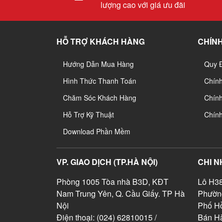
lượng cao với giá ưu đãi
HỖ TRỢ KHÁCH HÀNG
CHÍNH
Hướng Dẫn Mua Hàng
Quy 
Hình Thức Thanh Toán
Chín
Chăm Sóc Khách Hàng
Chính
Hỗ Trợ Kỹ Thuật
Chín
Download Phần Mềm
VP. GIAO DỊCH (TP.HÀ NỘI)
CHI N
Phòng 1005 Tòa nhà B3D, KĐT
Lô H38
Nam Trung Yên, Q. Cầu Giấy. TP Hà
Phườn
Nội
Phố Hồ
Điện thoại: (024) 62810015 /
Bán Hà