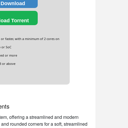
 Download
oad Torrent
or faster, with a minimum of 2 cores on
p or SoC
red or more
B or above
ents
stem, offering a streamlined and modern
, and rounded corners for a soft, streamlined