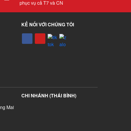
phục vụ cả T7 và CN
KẾ NỐI VỚI CHÚNG TÔI
CHI NHÁNH (THÁI BÌNH)
ng Mai