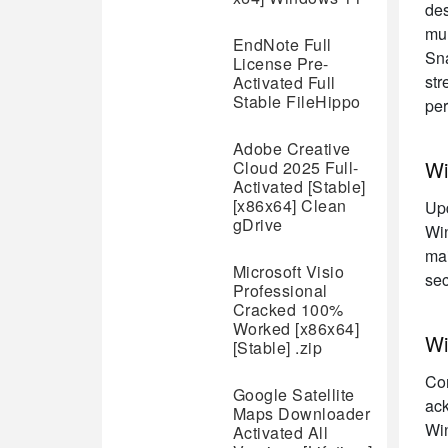
des
mul
EndNote Full
Sna
License Pre-
str
Activated Full
Stable FileHippo
pe
Adobe Creative
Wi
Cloud 2025 Full-
Activated [Stable]
[x86x64] Clean
Upd
gDrive
Win
mai
Microsoft Visio
sec
Professional
Cracked 100%
Worked [x86x64]
Wi
[Stable] .zip
Co
Google Satellite
ack
Maps Downloader
Win
Activated All