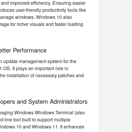
nd improved efficiency. Ensuring easier
ces user-friendly productivity tools like
d manage windows. Windows 10 also
age for richer visuals and faster loading
etter Performance
-in update management system for the
S. It plays an important role in
 the installation of necessary patches and
lopers and System Administrators
naging Windows Windows Terminal (also
ine tool built to support multiple
 Windows 10 and Windows 11. It enhances