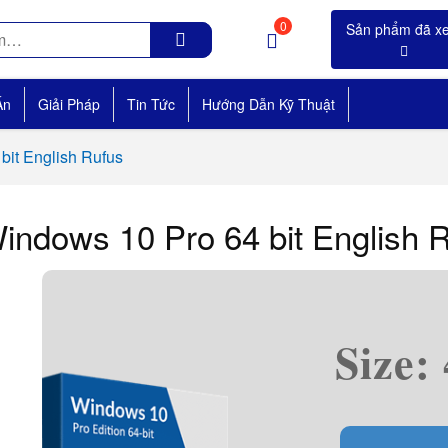
0
Án
Giải Pháp
Tin Tức
Hướng Dẫn Kỹ Thuật
bit English Rufus
indows 10 Pro 64 bit English 
Size: