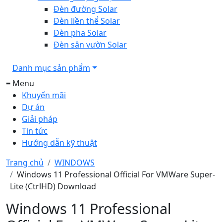
Đèn đường Solar
Đèn liền thể Solar
Đèn pha Solar
Đèn sân vườn Solar
Danh mục sản phẩm
≡ Menu
Khuyến mãi
Dự án
Giải pháp
Tin tức
Hướng dẫn kỹ thuật
Trang chủ
WINDOWS
Windows 11 Professional Official For VMWare Super-
Lite (CtrlHD) Download
Windows 11 Professional