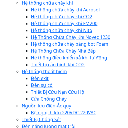
Hệ thống chữa cháy khí
Hệ thống chữa cháy khí Aerosol
Hệ thống chữa cháy khí CO2
Hệ thống chữa cháy khí FM200
Hệ thống chữa cháy khí Nitơ
Hệ Thống Chữa Cháy Khí Novec 1230
Hệ thống chữa cháy bằng bọt Foam
Hệ Thống Chữa Cháy Nhà Bếp
Hệ thống điều khiển xả khí tự động
Thiết bị cân bình khí CO2
Hệ thống thoát hiểm
Đèn exit
Đèn sự cố
Thiết Bị Cứu Nạn Cứu Hộ
Cửa Chống Cháy
Nguồn lưu điện-Ắc quy
Bộ nghịch lưu 220VDC-220VAC
Thiết Bị Chống Sét
Đèn năng lượng mặt trời