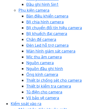
Đầu ghi hình 5in1
Phụ kiện camera
Bàn điều khiển camera
Bộ chia hình camera
Bộ chuyển đổi tín hiệu camera
Bộ khuếch đại camera
Chân đế camera
Đèn Led hỗ trợ camera
Màn hình giám sát camera
Míc thu âm camera
Nguồn camera
Nguồn đầu ghi hình
Ống kính camera
Thiết bị chống sét cho camera
Thiết bị kiểm tra camera
Tủ điện cho camera
Vỏ bảo vệ camera
Kiểm soát vào ra