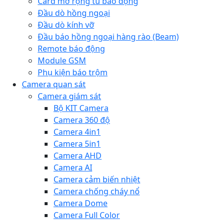
Card mở rộng tủ báo động
Đầu dò hồng ngoại
Đầu dò kính vỡ
Đầu báo hồng ngoại hàng rào (Beam)
Remote báo động
Module GSM
Phụ kiện báo trộm
Camera quan sát
Camera giám sát
Bộ KIT Camera
Camera 360 độ
Camera 4in1
Camera 5in1
Camera AHD
Camera AI
Camera cảm biến nhiệt
Camera chống cháy nổ
Camera Dome
Camera Full Color