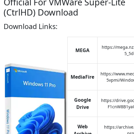
Official For VMWare Super-Lite
(CtrlHD) Download
Download Links:
https://mega.nz
MEGA
5_5
https://www.med
MediaFire
5vpmi/Window
Google
https://drive.go
Drive
F1cnW8B1ya
Web
https://archiv
Archive
pro