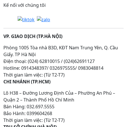
Kế nối với chúng tôi
VP. GIAO DỊCH (TP.HÀ NỘI)
Phòng 1005 Tòa nhà B3D, KĐT Nam Trung Yên, Q. Cầu
Giấy. TP Hà Nội
Điện thoại: (024) 62810015 / (024)62691127
Hotline: 0914348397/ 0326975555/ 0983048814
Thời gian làm việc: (Từ T2-T7)
CHI NHÁNH (TP.HCM)
Lô H38 – Đường Lương Định Của – Phường An Phú –
Quận 2 – Thành Phố Hồ Chí Minh
Bán Hàng: 032.697.5555
Bảo Hành: 0399604268
Thời gian làm việc: (Từ T2-T7)
TRỤ SỞ CHÍNH (HÀ NỘI)