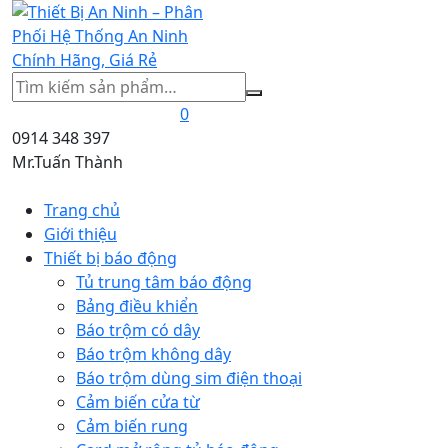
Tìm
kiếm
0
0914 348 397
Mr.Tuấn Thành
Trang chủ
Giới thiệu
Thiết bị báo động
Tủ trung tâm báo động
Bảng điều khiển
Báo trộm có dây
Báo trộm không dây
Báo trộm dùng sim điện thoại
Cảm biến cửa từ
Cảm biến rung