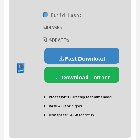
Build Hash:
%DHASH%
🗓 %DDATE%
Fast Download
Download Torrent
Processor:
1 GHz chip recommended
RAM:
4 GB or higher
Disk space:
64 GB for setup