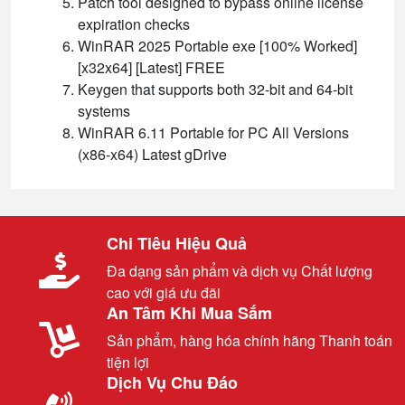
Patch tool designed to bypass online license
expiration checks
WinRAR 2025 Portable exe [100% Worked]
[x32x64] [Latest] FREE
Keygen that supports both 32-bit and 64-bit
systems
WinRAR 6.11 Portable for PC All Versions
(x86-x64) Latest gDrive
Chi Tiêu Hiệu Quả
Đa dạng sản phẩm và dịch vụ Chất lượng
cao với giá ưu đãi
An Tâm Khi Mua Sắm
Sản phẩm, hàng hóa chính hãng Thanh toán
tiện lợi
Dịch Vụ Chu Đáo