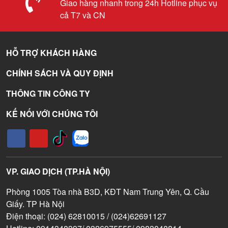
Giao hàng nhanh trong 24h Hotline phục vụ
cả T7 và CN
HỖ TRỢ KHÁCH HÀNG
CHÍNH SÁCH VÀ QUY ĐỊNH
THÔNG TIN CÔNG TY
KẾ NỐI VỚI CHÚNG TÔI
VP. GIAO DỊCH (TP.HÀ NỘI)
Phòng 1005 Tòa nhà B3D, KĐT Nam Trung Yên, Q. Cầu
Giấy. TP Hà Nội
Điện thoại: (024) 62810015 / (024)62691127