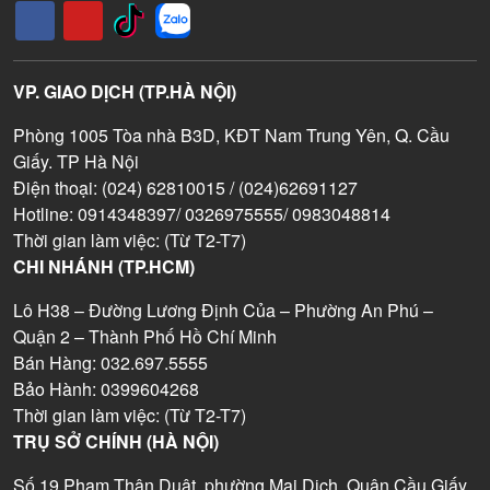
VP. GIAO DỊCH (TP.HÀ NỘI)
Phòng 1005 Tòa nhà B3D, KĐT Nam Trung Yên, Q. Cầu
Giấy. TP Hà Nội
Điện thoại: (024) 62810015 / (024)62691127
Hotline: 0914348397/ 0326975555/ 0983048814
Thời gian làm việc: (Từ T2-T7)
CHI NHÁNH (TP.HCM)
Lô H38 – Đường Lương Định Của – Phường An Phú –
Quận 2 – Thành Phố Hồ Chí Minh
Bán Hàng: 032.697.5555
Bảo Hành: 0399604268
Thời gian làm việc: (Từ T2-T7)
TRỤ SỞ CHÍNH (HÀ NỘI)
Số 19 Phạm Thận Duật, phường Mai Dịch, Quận Cầu Giấy,