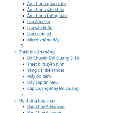
Âm thanh quán cafe
Âm thanh sân khấu
Âm thanh thông báo
Loa âm trần
Loa sân khấu
Loa trang trí
Micro không dây
Thiết bị viễn thông
Bộ Chuyển Đổi Quang Điện
Thiết bị truyền hình
Tổng đài điện thoại
Máy bộ đàm
Dây cáp tín hiệu
Cáp Quang-Máy Đo Quang
Hệ thống báo cháy
Báo Cháy Advanced
Báo Cháy Avenger