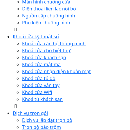
Màn hình chuông cửa
Điện thoại liên lạc nội bộ
Nguồn cấp chuông hình
Phụ kiện chuông hình
Khoá cửa kỹ thuật số
Khoá cửa căn hộ thông minh
Khoá cửa cho biệt thự
Khoá cửa khách sạn
Khoá cửa mật mã
Khoá cửa nhận diện khuân mặt
Khoá cửa tủ đồ
Khoá cửa vân tay
Khoá cửa Wifi
Khoá tủ khách sạn
Dịch vụ trọn gói
Dịch vụ lắp đặt trọn bộ
Trọn bộ báo trộm