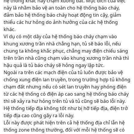
hệ thống khác hay chạm xuống đất. Mục đích của việc
này là nhằm bảo vệ an toàn cho hệ thống báo cháy,
đảm bảo hệ thống báo cháy hoạt động tin cậy, giảm
thiểu các hư hỏng do ảnh hưởng của các hệ thống
khác.
Ví dụ có một dây của hệ thống báo cháy chạm vào
khung xương trần nhà chẳng hạn, tủ sẽ báo lỗi, nếu
chung ta không khắc phục, chẳng may điện chiếu sáng
trên trần nhà cũng chạm vào khung xương trần nhà thì
hậu quả là tủ báo cháy sẽ hỏng ngay lập tức.
Ngoài ra trên các mạch điện của tủ luôn được bảo vệ
chống xung điện lan truyền, trong trường hợp tủ không
chạm đất nhưng nếu có sét lan truyền hay phóng điện
từ các hệ thống có điện áp cao sang hệ thống báo cháy
thì sẽ xảy ra hư hỏng trên tủ và tủ cũng sẽ báo lỗi này.
Hệ thống tiếp địa không tốt như bị hỡ tiếp địa, điện trở
tiếp địa cao cũng gây ra lỗi này.
Lỗi này được phát hiện trên cả hệ thống địa chỉ lẫn hệ
thống zone thông thường, đối với mỗi hệ thống sẽ có