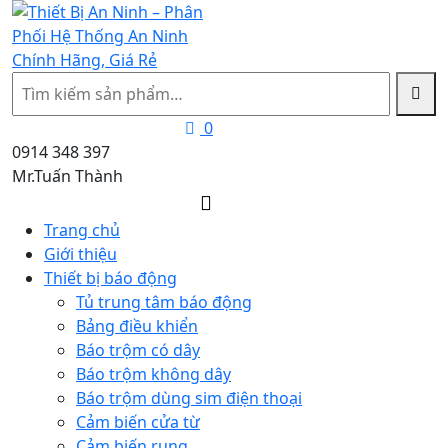
Tìm
kiếm
0
0914 348 397
Mr.Tuấn Thành
Trang chủ
Giới thiệu
Thiết bị báo động
Tủ trung tâm báo động
Bảng điều khiển
Báo trộm có dây
Báo trộm không dây
Báo trộm dùng sim điện thoại
Cảm biến cửa từ
Cảm biến rung