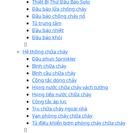
Thiết Bị Thử Đầu Báo Solo
Đầu báo lửa chống cháy
Đầu báo chống cháy nổ
Tủ trung tâm
Đầu báo nhiệt
Đầu báo khói
Hệ thống chữa cháy
Đầu phun Sprinkler
Bình chữa cháy
Bình cầu chữa cháy
Công tắc dòng chảy
Họng nước chữa cháy vách tường
Họng tiếp nước chữa cháy
Công tắc áp lực
Trụ chữa cháy ngoài nhà
Van phòng cháy chữa cháy
Tủ điều khiển bơm phòng cháy chữa cháy