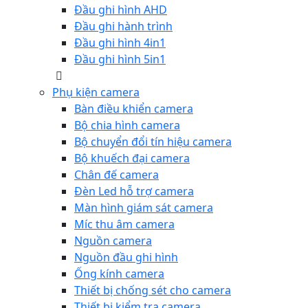
Đầu ghi hình AHD
Đầu ghi hành trình
Đầu ghi hình 4in1
Đầu ghi hình 5in1
Phụ kiện camera
Bàn điều khiển camera
Bộ chia hình camera
Bộ chuyển đổi tín hiệu camera
Bộ khuếch đại camera
Chân đế camera
Đèn Led hỗ trợ camera
Màn hình giám sát camera
Míc thu âm camera
Nguồn camera
Nguồn đầu ghi hình
Ống kính camera
Thiết bị chống sét cho camera
Thiết bị kiểm tra camera