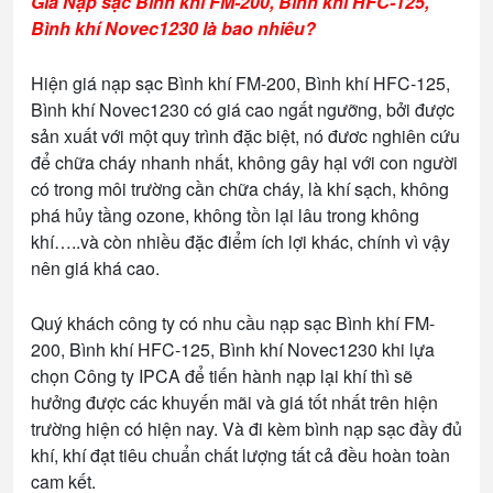
Giá Nạp sạc Bình khí FM-200, Bình khí HFC-125,
Bình khí Novec1230 là bao nhiêu?
Hiện giá nạp sạc Bình khí FM-200, Bình khí HFC-125,
Bình khí Novec1230 có giá cao ngất ngưỡng, bởi được
sản xuất với một quy trình đặc biệt, nó đươc nghiên cứu
để chữa cháy nhanh nhất, không gây hại với con người
có trong môi trường cần chữa cháy, là khí sạch, không
phá hủy tầng ozone, không tồn lại lâu trong không
khí…..và còn nhiều đặc điểm ích lợi khác, chính vì vậy
nên giá khá cao.
Quý khách công ty có nhu cầu nạp sạc Bình khí FM-
200, Bình khí HFC-125, Bình khí Novec1230 khi lựa
chọn Công ty IPCA để tiến hành nạp lại khí thì sẽ
hưởng được các khuyến mãi và giá tốt nhất trên hiện
trường hiện có hiện nay. Và đi kèm bình nạp sạc đầy đủ
khí, khí đạt tiêu chuẩn chất lượng tất cả đều hoàn toàn
cam kết.