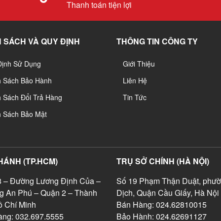
Thanh toán tiện lợi
 SÁCH VÀ QUY ĐỊNH
THÔNG TIN CÔNG TY
Định Sử Dụng
Giới Thiệu
h Sách Bảo Hành
Liên Hệ
 Sách Đổi Trả Hàng
Tin Tức
h Sách Bảo Mật
HÁNH (TP.HCM)
TRỤ SỞ CHÍNH (HÀ NỘI)
 – Đường Lương Định Của –
Số 19 Phạm Thận Duật, phườ
g An Phú – Quận 2 – Thành
Dịch, Quận Cầu Giấy, Hà Nội
 Chí Minh
Bán Hàng: 024.62810015
ng: 032.697.5555
Bảo Hành: 024.62691127