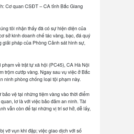
Ảnh: Cơ quan CSĐT – CA tỉnh Bắc Giang
úng tôi nhận thấy đã có sự hiện diện của
cơ sở kinh doanh chế tác vàng, bạc, đá quý
ng giải pháp của Phòng Cảnh sát hình sự,
 phạm về trật tự xã hội (PC45), CA Hà Nội
ạm trộm cướp vàng. Ngay sau vụ việc ở Bắc
n ninh phòng chống loại tội phạm này.
ự bảo vệ tại những tiệm vàng vào thời điểm
quan, lơ là với việc bảo đảm an ninh. Tài
 vẫn còn để tại những vị trí sơ hở, dễ lấy,
ị vỡ vụn khi đập; việc giao dịch với số