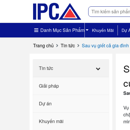
Tìm
kiếm
Danh Mục Sản Phẩm
Khuyến Mãi
Dự 
Trang chủ
Tin tức
Sau vụ giết cả gia đìn
S
Tin tức
c
Giải pháp
Sa
Dự án
Vụ 
chặ
Khuyến mãi
mìn