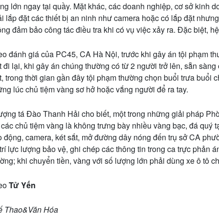
ng lớn ngay tại quầy. Mặt khác, các doanh nghiệp, cơ sở kinh 
i lắp đặt các thiết bị an ninh như camera hoặc có lắp đặt nhưng
ng đảm bảo công tác điều tra khi có vụ việc xảy ra. Đặc biệt, h
o đánh giá của PC45, CA Hà Nội, trước khi gây án tội phạm thườ
t đi lại, khi gây án chúng thường có từ 2 người trở lên, sẵn sàng 
t, trong thời gian gần đây tội phạm thường chọn buổi trưa buổi c
ng lúc chủ tiệm vàng sơ hở hoặc vắng người để ra tay.
ợng tá Đào Thanh Hải cho biết, một trong những giải pháp Phòn
 các chủ tiệm vàng là không trưng bày nhiều vàng bạc, đá quý tại
 động, camera, két sắt, mở đường dây nóng đến trụ sở CA phư
trí lực lượng bảo vệ, ghi chép các thông tin trong ca trực phản 
ờng; khi chuyển tiền, vàng với số lượng lớn phải dùng xe ô tô 
eo
Tử Yến
ế Thao&Văn Hóa