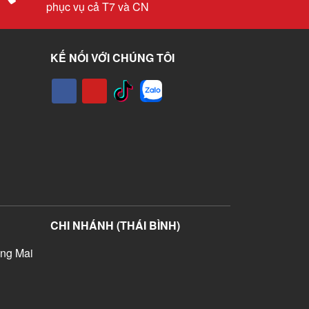
phục vụ cả T7 và CN
KẾ NỐI VỚI CHÚNG TÔI
CHI NHÁNH (THÁI BÌNH)
ng Mai