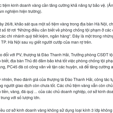
 tiệm kinh doanh vàng cần tăng cường khả năng tự bảo vệ. (
m nghiệm hiện trường).
y 26/8, khảo sát qua một số tiệm vàng trong địa bàn Hà Nội, ch
 số tờ rơi “Những điều cần biết về phòng chống tội phạm ở các 
các chi nhánh quỹ tiết kiệm, ngân hàng”. Đây là một trong nhữ
TP. Hà Nội sau vụ giết người cướp của man rợ trên.
o đổi với PV, thượng tá Đào Thanh Hải, Trưởng phòng CSĐT tội
 biết, địa bàn Thủ đô đảm bảo khá tốt việc phòng chống tội ph
ng, PC45 đã có công văn về tận các huyện, xã để tăng cường a
 nhiên, theo đánh giá của thượng tá Đào Thanh Hải, công tác t
g người giao dịch còn chưa tốt. Các chủ tiệm vàng vẫn còn chủ 
 tiền, vàng, đá quý… của các chủ doanh nghiệp, cơ sở kinh doanh
 trung với số lượng lớn.
ều cơ sở kinh doanh vàng không sử dụng loại kính 3 lớp không b