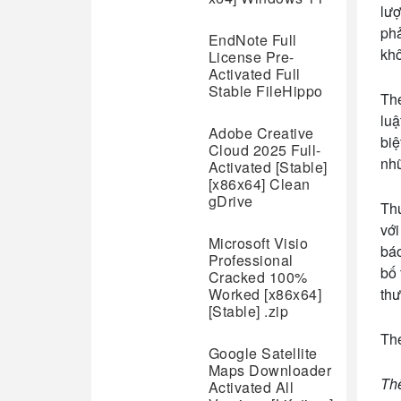
lượ
phả
EndNote Full
khô
License Pre-
Activated Full
Stable FileHippo
The
luậ
Adobe Creative
biệ
Cloud 2025 Full-
nhữ
Activated [Stable]
[x86x64] Clean
gDrive
Thư
với
Microsoft Visio
báo
Professional
bố 
Cracked 100%
Worked [x86x64]
thư
[Stable] .zip
Th
Google Satellite
Maps Downloader
Th
Activated All