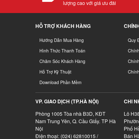
lượng cao với giá ưu đãi
HỖ TRỢ KHÁCH HÀNG
CHÍNH
Hướng Dẫn Mua Hàng
Quy 
Hình Thức Thanh Toán
Chín
Chăm Sóc Khách Hàng
Chính
Hỗ Trợ Kỹ Thuật
Chín
Download Phần Mềm
VP. GIAO DỊCH (TP.HÀ NỘI)
CHI N
Phòng 1005 Tòa nhà B3D, KĐT
Lô H38
Nam Trung Yên, Q. Cầu Giấy. TP Hà
Phườn
Nội
Phố Hồ
Điện thoại: (024) 62810015 /
Bán Hà