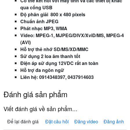
Có thể kết nối với máy tính và các thiết bị khác
qua cổng USB
Độ phân giải
800 x 480 pixels
Chuẩn ảnh JPEG
Phát nhạc MP3, WMA
Video: MPEG-1, MJPEG/DIVX/XviD/MS, MPEG-4
(AVI)
Hỗ trợ thẻ nhớ SD/MS/XD/MMC
Sử dụng 2 loa âm thanh tốt
Điện áp sử dụng 12VDC rất an toàn
Hỗ trợ đa ngôn ngữ
Liên hệ: 0914348397, 0437914603
Đánh giá sản phẩm
Viết đánh giá về sản phẩm...
Để lại đánh giá
Đặt câu hỏi
Đăng video
Đăng ảnh