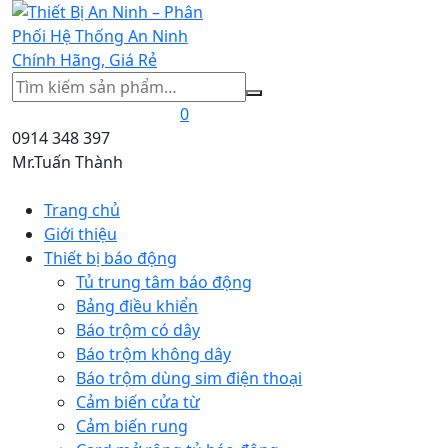
Tìm
kiếm
0
0914 348 397
Mr.Tuấn Thành
Trang chủ
Giới thiệu
Thiết bị báo động
Tủ trung tâm báo động
Bảng điều khiển
Báo trộm có dây
Báo trộm không dây
Báo trộm dùng sim điện thoại
Cảm biến cửa từ
Cảm biến rung