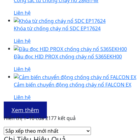
Công tắc từ chống cháy nổ 2845T-M
Liên hệ
Khóa từ chống cháy nổ SDC EP17624
Liên hệ
Đầu đọc HID PROX chống cháy nổ 5365EKH00
Liên hệ
Cảm biến chuyển động chống cháy nổ FALCON EX
Liên hệ
Xem thêm
Đã
Hiển thị 1–16 của 2177 kết quả
sắp
xếp
Chi Tiêu Hiệu Quả