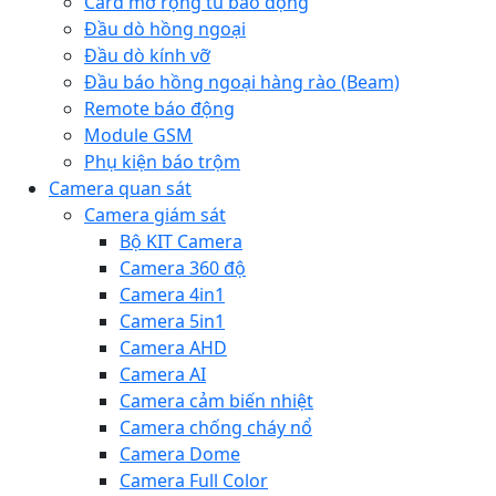
Card mở rộng tủ báo động
Đầu dò hồng ngoại
Đầu dò kính vỡ
Đầu báo hồng ngoại hàng rào (Beam)
Remote báo động
Module GSM
Phụ kiện báo trộm
Camera quan sát
Camera giám sát
Bộ KIT Camera
Camera 360 độ
Camera 4in1
Camera 5in1
Camera AHD
Camera AI
Camera cảm biến nhiệt
Camera chống cháy nổ
Camera Dome
Camera Full Color