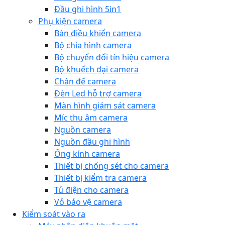
Đầu ghi hình 5in1
Phụ kiện camera
Bàn điều khiển camera
Bộ chia hình camera
Bộ chuyển đổi tín hiệu camera
Bộ khuếch đại camera
Chân đế camera
Đèn Led hỗ trợ camera
Màn hình giám sát camera
Míc thu âm camera
Nguồn camera
Nguồn đầu ghi hình
Ống kính camera
Thiết bị chống sét cho camera
Thiết bị kiểm tra camera
Tủ điện cho camera
Vỏ bảo vệ camera
Kiểm soát vào ra