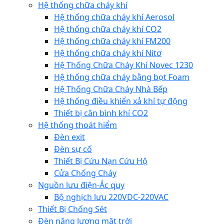
Hệ thống chữa cháy khí
Hệ thống chữa cháy khí Aerosol
Hệ thống chữa cháy khí CO2
Hệ thống chữa cháy khí FM200
Hệ thống chữa cháy khí Nitơ
Hệ Thống Chữa Cháy Khí Novec 1230
Hệ thống chữa cháy bằng bọt Foam
Hệ Thống Chữa Cháy Nhà Bếp
Hệ thống điều khiển xả khí tự động
Thiết bị cân bình khí CO2
Hệ thống thoát hiểm
Đèn exit
Đèn sự cố
Thiết Bị Cứu Nạn Cứu Hộ
Cửa Chống Cháy
Nguồn lưu điện-Ắc quy
Bộ nghịch lưu 220VDC-220VAC
Thiết Bị Chống Sét
Đèn năng lượng mặt trời