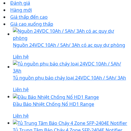
Đánh giá
Hàng mới
Giá thấp đến cao
Giá cao xuống thấp
Nguồn 24VDC 10Ah / 5Ah/ 3Ah có ac quy dự phòng
Liên hệ
Tủ nguồn phụ báo cháy loại 24VDC 10Ah / 5Ah/ 3Ah
Liên hệ
Đầu Báo Nhiệt Chống Nổ HD1 Range
Liên hệ
Tủ Trung Tâm Báo Cháy 4 Zone SFP-2404E Notifier