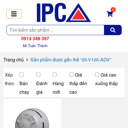
0
Tìm
kiếm
0914 348 397
Mr.Tuấn Thành
Trang chủ
Sản phẩm được gắn thẻ “20-V100-ADV”
Xếp
Giá
Giá cao
theo:
Bán
Đánh
Hàng
thấp đến
xuống thấp
chạy
giá
mới
cao