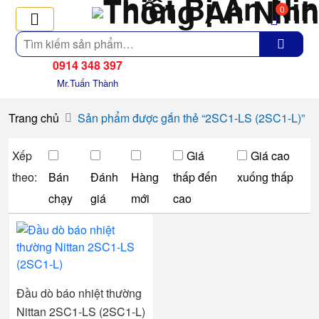
0
Tìm
kiếm
0914 348 397
Mr.Tuấn Thành
Trang chủ
Sản phẩm được gắn thẻ “2SC1-LS (2SC1-L)”
Xếp
Giá
Giá cao
theo:
Bán
Đánh
Hàng
thấp đến
xuống thấp
chạy
giá
mới
cao
Đầu dò báo nhiệt thường
Nittan 2SC1-LS (2SC1-L)