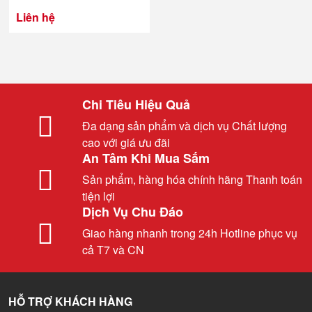
Liên hệ
Chi Tiêu Hiệu Quả
Đa dạng sản phẩm và dịch vụ Chất lượng
cao với giá ưu đãi
An Tâm Khi Mua Sắm
Sản phẩm, hàng hóa chính hãng Thanh toán
tiện lợi
Dịch Vụ Chu Đáo
Giao hàng nhanh trong 24h Hotline phục vụ
cả T7 và CN
HỖ TRỢ KHÁCH HÀNG