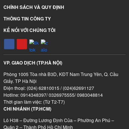
CHÍNH SÁCH VÀ QUY ĐỊNH
THÔNG TIN CÔNG TY
KẾ NỐI VỚI CHÚNG TÔI
VP. GIAO DỊCH (TP.HÀ NỘI)
Phòng 1005 Tòa nhà B3D, KĐT Nam Trung Yên, Q. Cầu
Giấy. TP Hà Nội
Điện thoại: (024) 62810015 / (024)62691127
Hotline: 0914348397/ 0326975555/ 0983048814
Thời gian làm việc: (Từ T2-T7)
CHI NHÁNH (TP.HCM)
Lô H38 – Đường Lương Định Của – Phường An Phú –
Quận 2 – Thành Phố Hồ Chí Minh