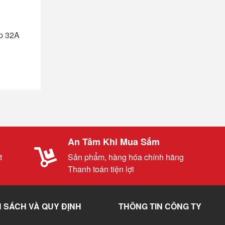
p 32A
An Tâm Khi Mua Sắm
t
Sản phẩm, hàng hóa chính hãng
Thanh toán tiện lợi
 SÁCH VÀ QUY ĐỊNH
THÔNG TIN CÔNG TY