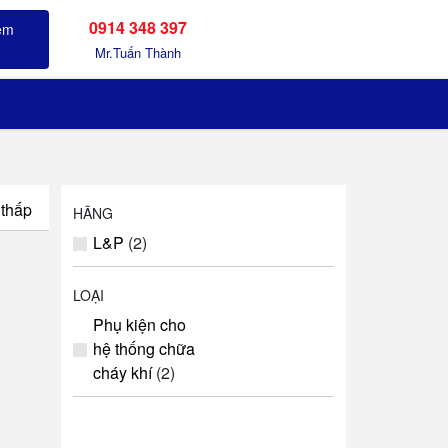
0914 348 397
Sản phẩm đã xem
Mr.Tuấn Thành
 thấp
HÃNG
L&P
(2)
LOẠI
Phụ kiện cho
hệ thống chữa
cháy khí
(2)