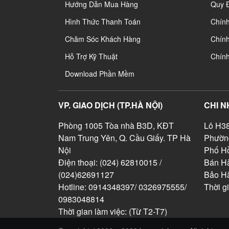
Hướng Dẫn Mua Hàng
Quy 
Hình Thức Thanh Toán
Chín
Chăm Sóc Khách Hàng
Chính
Hỗ Trợ Kỹ Thuật
Chín
Download Phần Mềm
VP. GIAO DỊCH (TP.HÀ NỘI)
CHI N
Phòng 1005 Tòa nhà B3D, KĐT
Lô H38
Nam Trung Yên, Q. Cầu Giấy. TP Hà
Phườn
Nội
Phố Hồ
Điện thoại: (024) 62810015 /
Bán Hà
(024)62691127
Bảo H
Hotline: 0914348397/ 0326975555/
Thời g
0983048814
Thời gian làm việc: (Từ T2-T7)