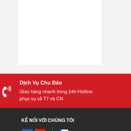
Dịch Vụ Chu Đáo
Giao hàng nhanh trong 24h Hotline
phục vụ cả T7 và CN
KẾ NỐI VỚI CHÚNG TÔI