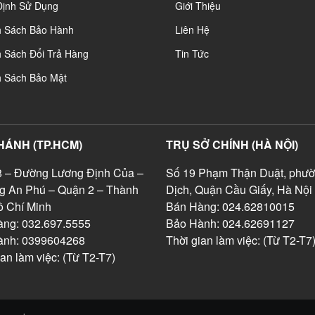
Định Sử Dụng
Giới Thiệu
h Sách Bảo Hành
Liên Hệ
 Sách Đổi Trả Hàng
Tin Tức
h Sách Bảo Mật
HÁNH (TP.HCM)
TRỤ SỞ CHÍNH (HÀ NỘI)
 – Đường Lương Định Của –
Số 19 Phạm Thận Duật, phườ
g An Phú – Quận 2 – Thành
Dịch, Quận Cầu Giấy, Hà Nội
 Chí Minh
Bán Hàng: 024.62810015
ng: 032.697.5555
Bảo Hành: 024.62691127
ành: 0399604268
Thời gian làm việc: (Từ T2-T7
ian làm việc: (Từ T2-T7)