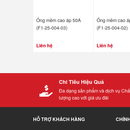
Ống mềm cao áp 50A
Ống mềm cao á
(F1-25-004-03)
(F1-25-004-02)
Liên hệ
Liên hệ
Chi Tiêu Hiệu Quả
Đa dạng sản phẩm và dịch vụ Chấ
lượng cao với giá ưu đãi
HỖ TRỢ KHÁCH HÀNG
CHÍNH