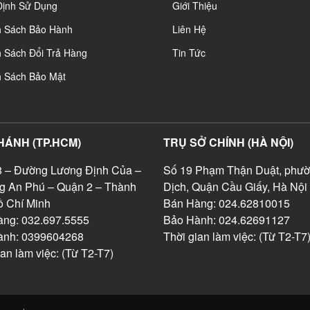
Định Sử Dụng
Giới Thiệu
h Sách Bảo Hành
Liên Hệ
 Sách Đổi Trả Hàng
Tin Tức
h Sách Bảo Mật
HÁNH (TP.HCM)
TRỤ SỞ CHÍNH (HÀ NỘI)
 – Đường Lương Định Của –
Số 19 Phạm Thận Duật, phườ
g An Phú – Quận 2 – Thành
Dịch, Quận Cầu Giấy, Hà Nội
 Chí Minh
Bán Hàng: 024.62810015
ng: 032.697.5555
Bảo Hành: 024.62691127
ành: 0399604268
Thời gian làm việc: (Từ T2-T7
ian làm việc: (Từ T2-T7)