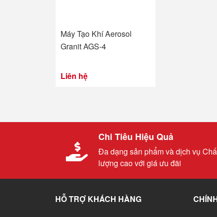
Máy Tạo Khí Aerosol
Granit AGS-4
Liên hệ
Chi Tiêu Hiệu Quả
Đa dạng sản phẩm và dịch vụ Chấ
lượng cao với giá ưu đãi
HỖ TRỢ KHÁCH HÀNG
CHÍNH