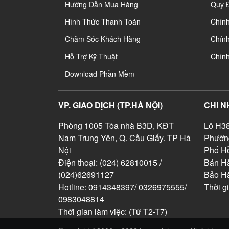
Hướng Dẫn Mua Hàng
Quy 
Hình Thức Thanh Toán
Chín
Chăm Sóc Khách Hàng
Chính
Hỗ Trợ Kỹ Thuật
Chín
Download Phần Mềm
VP. GIAO DỊCH (TP.HÀ NỘI)
CHI N
Phòng 1005 Tòa nhà B3D, KĐT
Lô H38
Nam Trung Yên, Q. Cầu Giấy. TP Hà
Phườn
Nội
Phố Hồ
Điện thoại: (024) 62810015 /
Bán Hà
(024)62691127
Bảo H
Hotline: 0914348397/ 0326975555/
Thời g
0983048814
Thời gian làm việc: (Từ T2-T7)