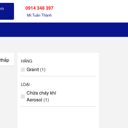
0914 348 397
Sản phẩm đã xem
Mr.Tuấn Thành
 thấp
HÃNG
Granit
(1)
LOẠI
Chữa cháy khí
Aerosol
(1)