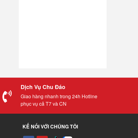
Dịch Vụ Chu Đáo
Giao hàng nhanh trong 24h Hotline
phục vụ cả T7 và CN
KẾ NỐI VỚI CHÚNG TÔI