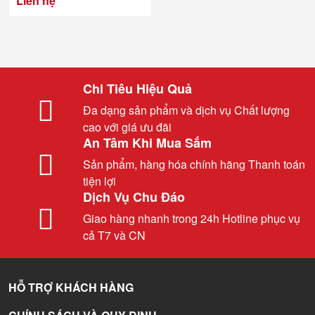
Liên hệ
Chi Tiêu Hiệu Quả
Đa dạng sản phẩm và dịch vụ Chất lượng
cao với giá ưu đãi
An Tâm Khi Mua Sắm
Sản phẩm, hàng hóa chính hãng Thanh toán
tiện lợi
Dịch Vụ Chu Đáo
Giao hàng nhanh trong 24h Hotline phục vụ
cả T7 và CN
HỖ TRỢ KHÁCH HÀNG