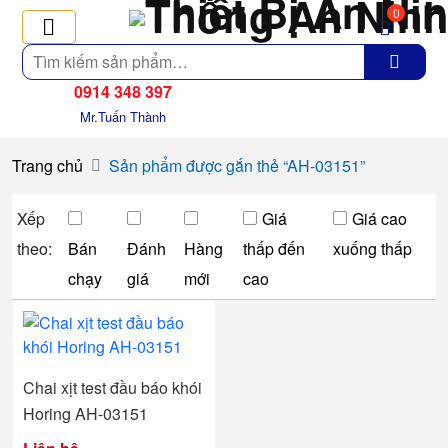
0
Tìm
kiếm
0914 348 397
Mr.Tuấn Thành
Trang chủ
Sản phẩm được gắn thẻ “AH-03151”
Xếp
Giá
Giá cao
theo:
Bán
Đánh
Hàng
thấp đến
xuống thấp
chạy
giá
mới
cao
Chai xịt test đầu báo khói
Horing AH-03151