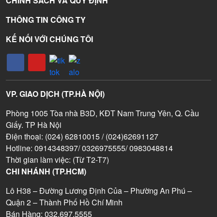
CHÍNH SÁCH VÀ QUY ĐỊNH
THÔNG TIN CÔNG TY
KẾ NỐI VỚI CHÚNG TÔI
VP. GIAO DỊCH (TP.HÀ NỘI)
Phòng 1005 Tòa nhà B3D, KĐT Nam Trung Yên, Q. Cầu
Giấy. TP Hà Nội
Điện thoại: (024) 62810015 / (024)62691127
Hotline: 0914348397/ 0326975555/ 0983048814
Thời gian làm việc: (Từ T2-T7)
CHI NHÁNH (TP.HCM)
Lô H38 – Đường Lương Định Của – Phường An Phú –
Quận 2 – Thành Phố Hồ Chí Minh
Bán Hàng: 032.697.5555