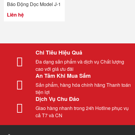
Báo Động Dọc Model J-1
Liên hệ
Chi Tiêu Hiệu Quả
Đa dạng sản phẩm và dịch vụ Chất lượng
cao với giá ưu đãi
An Tâm Khi Mua Sắm
Sản phẩm, hàng hóa chính hãng Thanh toán
tiện lợi
Dịch Vụ Chu Đáo
Giao hàng nhanh trong 24h Hotline phục vụ
cả T7 và CN