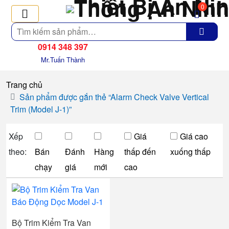
0
Tìm
kiếm
0914 348 397
Mr.Tuấn Thành
Trang chủ
Sản phẩm được gắn thẻ “Alarm Check Valve Vertical
Trim (Model J-1)”
Xếp
Giá
Giá cao
theo:
Bán
Đánh
Hàng
thấp đến
xuống thấp
chạy
giá
mới
cao
Bộ Trim Kiểm Tra Van