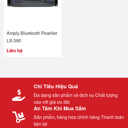
Amply Bluetooth Pearller
LX-390
Liên hệ
Chi Tiêu Hiệu Quả
Đa dạng sản phẩm và dịch vụ Chất lượng
cao với giá ưu đãi
An Tâm Khi Mua Sắm
Sản phẩm, hàng hóa chính hãng Thanh toán
tiện lợi