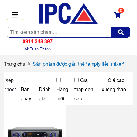
0
Tìm
kiếm
0914 348 397
Mr.Tuấn Thành
Trang chủ
Sản phẩm được gắn thẻ “amply liền mixer”
Xếp
Giá
Giá cao
theo:
Bán
Đánh
Hàng
thấp đến
xuống thấp
chạy
giá
mới
cao