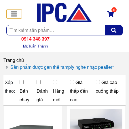
0
Tìm
kiếm
0914 348 397
Mr.Tuấn Thành
Trang chủ
Sản phẩm được gắn thẻ “amply nghe nhạc pealler”
Xếp
Giá
Giá cao
theo:
Bán
Đánh
Hàng
thấp đến
xuống thấp
chạy
giá
mới
cao