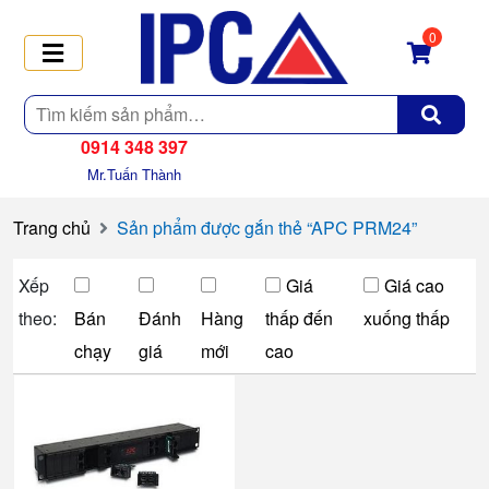
0
Tìm
kiếm
0914 348 397
Mr.Tuấn Thành
Trang chủ
Sản phẩm được gắn thẻ “APC PRM24”
Xếp
Giá
Giá cao
theo:
Bán
Đánh
Hàng
thấp đến
xuống thấp
chạy
giá
mới
cao