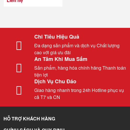
Liên hệ
Chi Tiêu Hiệu Quả
Đa dạng sản phẩm và dịch vụ Chất lượng
cao với giá ưu đãi
An Tâm Khi Mua Sắm
Sản phẩm, hàng hóa chính hãng Thanh toán
tiện lợi
Dịch Vụ Chu Đáo
Giao hàng nhanh trong 24h Hotline phục vụ
cả T7 và CN
HỖ TRỢ KHÁCH HÀNG