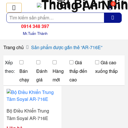
0
Tìm
kiếm
0914 348 397
Mr.Tuấn Thành
Trang chủ
Sản phẩm được gắn thẻ “AR-716E”
Xếp
Giá
Giá cao
theo:
Bán
Đánh
Hàng
thấp đến
xuống thấp
chạy
giá
mới
cao
Bộ Điều Khiển Trung
Tâm Soyal AR-716E