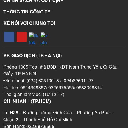
CHÍNH SÁCH VÀ QUY ĐỊNH
THÔNG TIN CÔNG TY
KẾ NỐI VỚI CHÚNG TÔI
VP. GIAO DỊCH (TP.HÀ NỘI)
Phòng 1005 Tòa nhà B3D, KĐT Nam Trung Yên, Q. Cầu
Giấy. TP Hà Nội
Điện thoại: (024) 62810015 / (024)62691127
Hotline: 0914348397/ 0326975555/ 0983048814
Thời gian làm việc: (Từ T2-T7)
CHI NHÁNH (TP.HCM)
Lô H38 – Đường Lương Định Của – Phường An Phú –
Quận 2 – Thành Phố Hồ Chí Minh
Bán Hàng: 032.697.5555