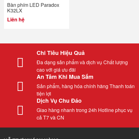
Bàn phím LED Paradox
K32LX
Liên hệ
Chi Tiêu Hiệu Quả
Đa dạng sản phẩm và dịch vụ Chất lượng
cao với giá ưu đãi
An Tâm Khi Mua Sắm
Sản phẩm, hàng hóa chính hãng Thanh toán
tiện lợi
Dịch Vụ Chu Đáo
Giao hàng nhanh trong 24h Hotline phục vụ
cả T7 và CN