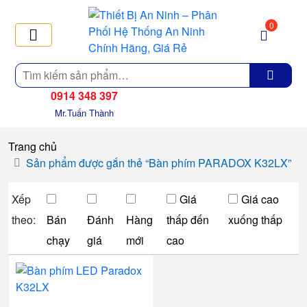
0
Tìm
kiếm
0914 348 397
Mr.Tuấn Thành
Trang chủ
Sản phẩm được gắn thẻ “Bàn phím PARADOX K32LX”
Xếp
Giá
Giá cao
theo:
Bán
Đánh
Hàng
thấp đến
xuống thấp
chạy
giá
mới
cao