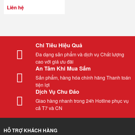
Liên hệ
Chi Tiêu Hiệu Quả
Đa dạng sản phẩm và dịch vụ Chất lượng
cao với giá ưu đãi
An Tâm Khi Mua Sắm
Sản phẩm, hàng hóa chính hãng Thanh toán
tiện lợi
Dịch Vụ Chu Đáo
Giao hàng nhanh trong 24h Hotline phục vụ
cả T7 và CN
HỖ TRỢ KHÁCH HÀNG