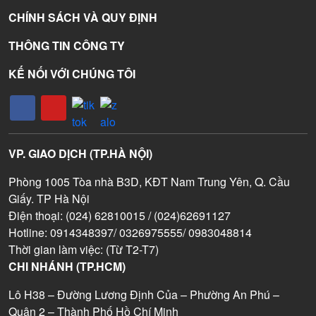
CHÍNH SÁCH VÀ QUY ĐỊNH
THÔNG TIN CÔNG TY
KẾ NỐI VỚI CHÚNG TÔI
VP. GIAO DỊCH (TP.HÀ NỘI)
Phòng 1005 Tòa nhà B3D, KĐT Nam Trung Yên, Q. Cầu
Giấy. TP Hà Nội
Điện thoại: (024) 62810015 / (024)62691127
Hotline: 0914348397/ 0326975555/ 0983048814
Thời gian làm việc: (Từ T2-T7)
CHI NHÁNH (TP.HCM)
Lô H38 – Đường Lương Định Của – Phường An Phú –
Quận 2 – Thành Phố Hồ Chí Minh