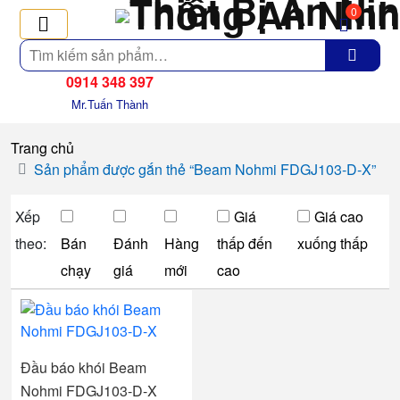
0
Tìm
kiếm
0914 348 397
Mr.Tuấn Thành
Trang chủ
Sản phẩm được gắn thẻ “Beam Nohmi FDGJ103-D-X”
Xếp
Giá
Giá cao
theo:
Bán
Đánh
Hàng
thấp đến
xuống thấp
chạy
giá
mới
cao
Đầu báo khói Beam
Nohmi FDGJ103-D-X