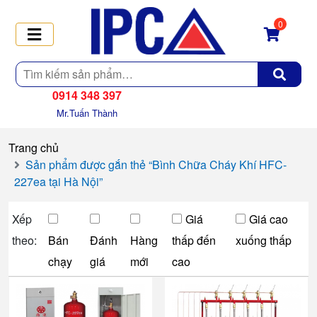
0
Tìm
kiếm
0914 348 397
Mr.Tuấn Thành
Trang chủ
Sản phẩm được gắn thẻ “Bình Chữa Cháy Khí HFC-
227ea tại Hà Nội”
Xếp
Giá
Giá cao
theo:
Bán
Đánh
Hàng
thấp đến
xuống thấp
chạy
giá
mới
cao