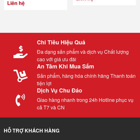
Liên hệ
Chi Tiêu Hiệu Quả
Đa dạng sản phẩm và dịch vụ Chất lượng
cao với giá ưu đãi
An Tâm Khi Mua Sắm
Sản phẩm, hàng hóa chính hãng Thanh toán
tiện lợi
Dịch Vụ Chu Đáo
Giao hàng nhanh trong 24h Hotline phục vụ
cả T7 và CN
HỖ TRỢ KHÁCH HÀNG