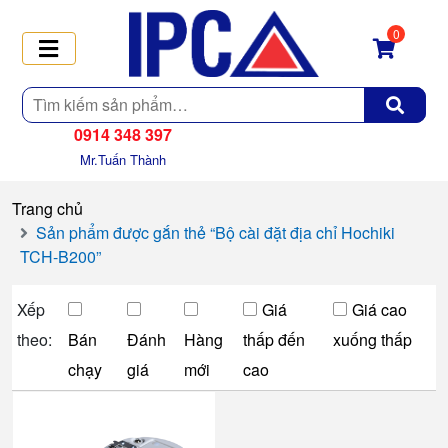
0
Tìm
kiếm
0914 348 397
Mr.Tuấn Thành
Trang chủ
Sản phẩm được gắn thẻ “Bộ cài đặt địa chỉ Hochiki
TCH-B200”
Xếp
Giá
Giá cao
theo:
Bán
Đánh
Hàng
thấp đến
xuống thấp
chạy
giá
mới
cao