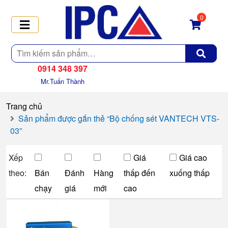
0
Tìm
kiếm
0914 348 397
Mr.Tuấn Thành
Trang chủ
Sản phẩm được gắn thẻ “Bộ chống sét VANTECH VTS-
03”
Xếp
Giá
Giá cao
theo:
Bán
Đánh
Hàng
thấp đến
xuống thấp
chạy
giá
mới
cao