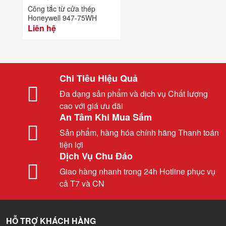
Công tắc từ cửa thép
Honeywell 947-75WH
Liên hệ
Chi Tiêu Hiệu Quả
Đa dạng sản phẩm và dịch vụ Chất lượng
cao với giá ưu đãi
An Tâm Khi Mua Sắm
Sản phẩm, hàng hóa chính hãng Thanh toán
tiện lợi
Dịch Vụ Chu Đáo
Giao hàng nhanh trong 24h Hotline phục vụ
cả T7 và CN
HỖ TRỢ KHÁCH HÀNG