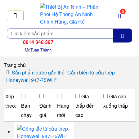
0
Tìm
kiếm
0914 348 397
Mr.Tuấn Thành
Trang chủ
Sản phẩm được gắn thẻ “Cảm biến từ cửa thép
Honeywell 947-75WH”
Xếp
Giá
Giá cao
theo:
Bán
Đánh
Hàng
thấp đến
xuống thấp
chạy
giá
mới
cao