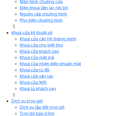
Màn hình chuông cửa
Điện thoại liên lạc nội bộ
Nguồn cấp chuông hình
Phụ kiện chuông hình
Khoá cửa kỹ thuật số
Khoá cửa căn hộ thông minh
Khoá cửa cho biệt thự
Khoá cửa khách sạn
Khoá cửa mật mã
Khoá cửa nhận diện khuân mặt
Khoá cửa tủ đồ
Khoá cửa vân tay
Khoá cửa Wifi
Khoá tủ khách sạn
Dịch vụ trọn gói
Dịch vụ lắp đặt trọn bộ
Trọn bộ báo trộm