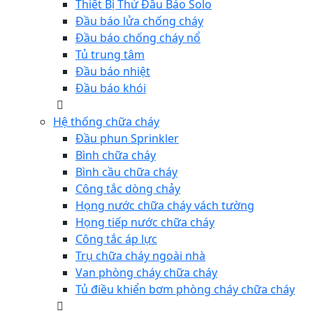
Thiết Bị Thử Đầu Báo Solo
Đầu báo lửa chống cháy
Đầu báo chống cháy nổ
Tủ trung tâm
Đầu báo nhiệt
Đầu báo khói
Hệ thống chữa cháy
Đầu phun Sprinkler
Bình chữa cháy
Bình cầu chữa cháy
Công tắc dòng chảy
Họng nước chữa cháy vách tường
Họng tiếp nước chữa cháy
Công tắc áp lực
Trụ chữa cháy ngoài nhà
Van phòng cháy chữa cháy
Tủ điều khiển bơm phòng cháy chữa cháy