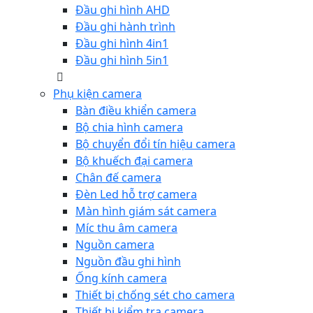
Đầu ghi hình AHD
Đầu ghi hành trình
Đầu ghi hình 4in1
Đầu ghi hình 5in1
Phụ kiện camera
Bàn điều khiển camera
Bộ chia hình camera
Bộ chuyển đổi tín hiệu camera
Bộ khuếch đại camera
Chân đế camera
Đèn Led hỗ trợ camera
Màn hình giám sát camera
Míc thu âm camera
Nguồn camera
Nguồn đầu ghi hình
Ống kính camera
Thiết bị chống sét cho camera
Thiết bị kiểm tra camera