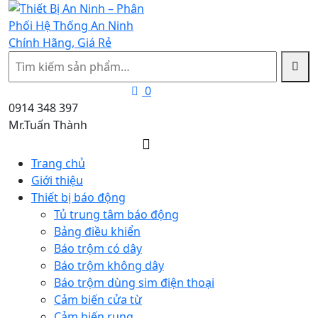
Tìm
kiếm
0
0914 348 397
Mr.Tuấn Thành
Trang chủ
Giới thiệu
Thiết bị báo động
Tủ trung tâm báo động
Bảng điều khiển
Báo trộm có dây
Báo trộm không dây
Báo trộm dùng sim điện thoại
Cảm biến cửa từ
Cảm biến rung