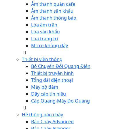
Âm thanh quán cafe
Âm thanh sân khấu
Âm thanh thông báo
Loa âm trần
Loa sân khấu
Loa trang trí
Micro không dây
Thiết bị viễn thông
Bộ Chuyển Đổi Quang Điện
Thiết bị truyền hình
Tổng đài điện thoại
Máy bộ đàm
Dây cáp tín hiệu
Cáp Quang-Máy Đo Quang
Hệ thống báo cháy
Báo Cháy Advanced
Báo Cháy Avenger