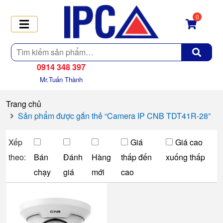
0
Tìm
kiếm
0914 348 397
Mr.Tuấn Thành
Trang chủ
Sản phẩm được gắn thẻ “Camera IP CNB TDT41R-28”
Xếp
Giá
Giá cao
theo:
Bán
Đánh
Hàng
thấp đến
xuống thấp
chạy
giá
mới
cao