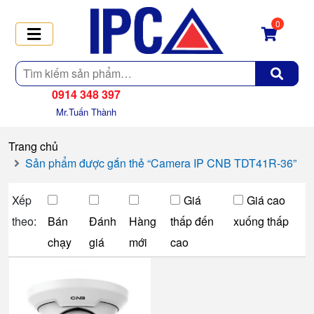
0
Tìm
kiếm
0914 348 397
Mr.Tuấn Thành
Trang chủ
Sản phẩm được gắn thẻ “Camera IP CNB TDT41R-36”
Xếp
Giá
Giá cao
theo:
Bán
Đánh
Hàng
thấp đến
xuống thấp
chạy
giá
mới
cao