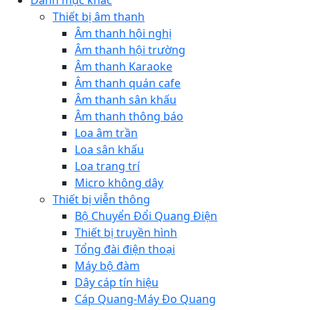
Danh mục khác
Thiết bị âm thanh
Âm thanh hội nghị
Âm thanh hội trường
Âm thanh Karaoke
Âm thanh quán cafe
Âm thanh sân khấu
Âm thanh thông báo
Loa âm trần
Loa sân khấu
Loa trang trí
Micro không dây
Thiết bị viễn thông
Bộ Chuyển Đổi Quang Điện
Thiết bị truyền hình
Tổng đài điện thoại
Máy bộ đàm
Dây cáp tín hiệu
Cáp Quang-Máy Đo Quang