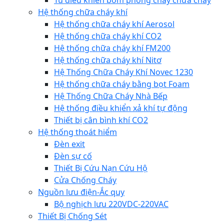
Tủ điều khiển bơm phòng cháy chữa cháy
Hệ thống chữa cháy khí
Hệ thống chữa cháy khí Aerosol
Hệ thống chữa cháy khí CO2
Hệ thống chữa cháy khí FM200
Hệ thống chữa cháy khí Nitơ
Hệ Thống Chữa Cháy Khí Novec 1230
Hệ thống chữa cháy bằng bọt Foam
Hệ Thống Chữa Cháy Nhà Bếp
Hệ thống điều khiển xả khí tự động
Thiết bị cân bình khí CO2
Hệ thống thoát hiểm
Đèn exit
Đèn sự cố
Thiết Bị Cứu Nạn Cứu Hộ
Cửa Chống Cháy
Nguồn lưu điện-Ắc quy
Bộ nghịch lưu 220VDC-220VAC
Thiết Bị Chống Sét