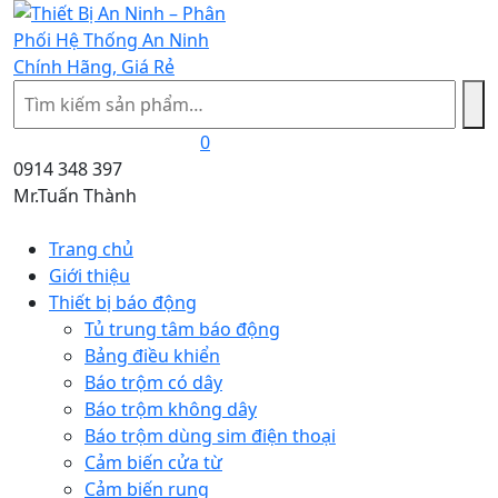
Tìm
kiếm
0
0914 348 397
Mr.Tuấn Thành
Trang chủ
Giới thiệu
Thiết bị báo động
Tủ trung tâm báo động
Bảng điều khiển
Báo trộm có dây
Báo trộm không dây
Báo trộm dùng sim điện thoại
Cảm biến cửa từ
Cảm biến rung