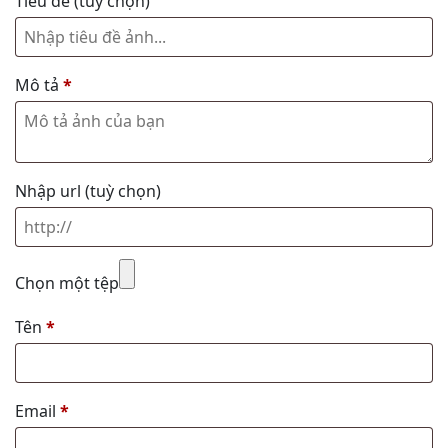
Tiêu đề
(tuỳ chọn)
Mô tả
*
Nhập url
(tuỳ chọn)
Chọn một tệp
Tên
*
Email
*