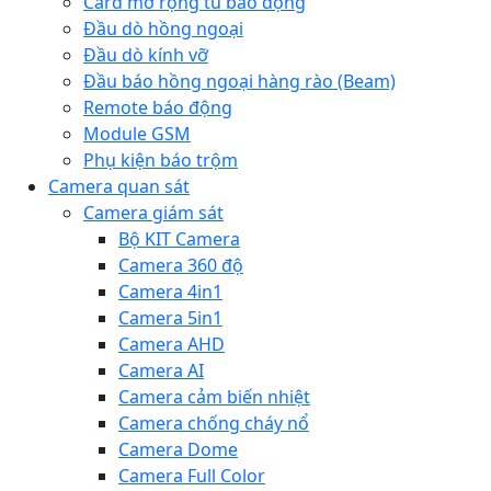
Card mở rộng tủ báo động
Đầu dò hồng ngoại
Đầu dò kính vỡ
Đầu báo hồng ngoại hàng rào (Beam)
Remote báo động
Module GSM
Phụ kiện báo trộm
Camera quan sát
Camera giám sát
Bộ KIT Camera
Camera 360 độ
Camera 4in1
Camera 5in1
Camera AHD
Camera AI
Camera cảm biến nhiệt
Camera chống cháy nổ
Camera Dome
Camera Full Color