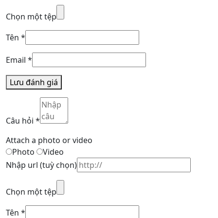
Chọn một tệp
Tên
*
Email
*
Lưu đánh giá
Câu hỏi
*
Attach a photo or video
Photo
Video
Nhập url
(tuỳ chọn)
Chọn một tệp
Tên
*