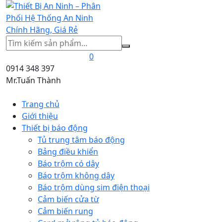
Tìm
kiếm
0
0914 348 397
Mr.Tuấn Thành
Trang chủ
Giới thiệu
Thiết bị báo động
Tủ trung tâm báo động
Bảng điều khiển
Báo trộm có dây
Báo trộm không dây
Báo trộm dùng sim điện thoại
Cảm biến cửa từ
Cảm biến rung