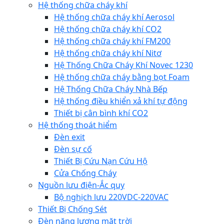
Hệ thống chữa cháy khí
Hệ thống chữa cháy khí Aerosol
Hệ thống chữa cháy khí CO2
Hệ thống chữa cháy khí FM200
Hệ thống chữa cháy khí Nitơ
Hệ Thống Chữa Cháy Khí Novec 1230
Hệ thống chữa cháy bằng bọt Foam
Hệ Thống Chữa Cháy Nhà Bếp
Hệ thống điều khiển xả khí tự động
Thiết bị cân bình khí CO2
Hệ thống thoát hiểm
Đèn exit
Đèn sự cố
Thiết Bị Cứu Nạn Cứu Hộ
Cửa Chống Cháy
Nguồn lưu điện-Ắc quy
Bộ nghịch lưu 220VDC-220VAC
Thiết Bị Chống Sét
Đèn năng lượng mặt trời