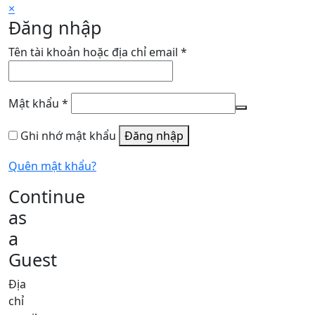
×
Đăng nhập
Bắt
Tên tài khoản hoặc địa chỉ email
*
buộc
Bắt
Mật khẩu
*
buộc
Ghi nhớ mật khẩu
Đăng nhập
Quên mật khẩu?
Continue
as
a
Guest
Địa
chỉ