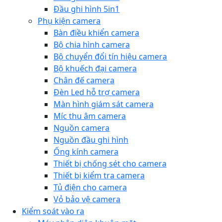
Đầu ghi hình 5in1
Phụ kiện camera
Bàn điều khiển camera
Bộ chia hình camera
Bộ chuyển đổi tín hiệu camera
Bộ khuếch đại camera
Chân đế camera
Đèn Led hỗ trợ camera
Màn hình giám sát camera
Míc thu âm camera
Nguồn camera
Nguồn đầu ghi hình
Ống kính camera
Thiết bị chống sét cho camera
Thiết bị kiểm tra camera
Tủ điện cho camera
Vỏ bảo vệ camera
Kiểm soát vào ra