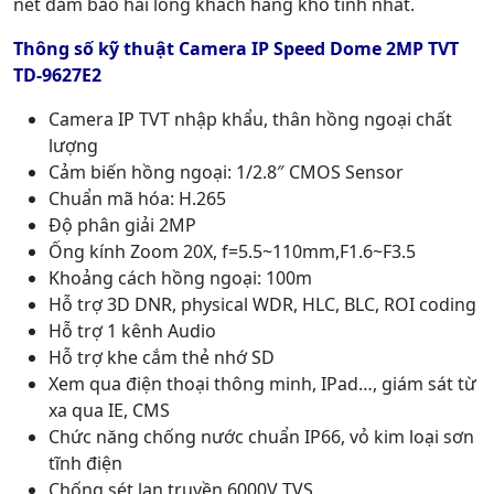
nét đảm bảo hài lòng khách hàng khó tính nhất.
Thông số kỹ thuật Camera IP Speed Dome 2MP TVT
TD-9627E2
Camera IP TVT nhập khẩu, thân hồng ngoại chất
lượng
Cảm biến hồng ngoại: 1/2.8″ CMOS Sensor
Chuẩn mã hóa: H.265
Độ phân giải 2MP
Ống kính Zoom 20X, f=5.5~110mm,F1.6~F3.5
Khoảng cách hồng ngoại: 100m
Hỗ trợ 3D DNR, physical WDR, HLC, BLC, ROI coding
Hỗ trợ 1 kênh Audio
Hỗ trợ khe cắm thẻ nhớ SD
Xem qua điện thoại thông minh, IPad…, giám sát từ
xa qua IE, CMS
Chức năng chống nước chuẩn IP66, vỏ kim loại sơn
tĩnh điện
Chống sét lan truyền 6000V TVS